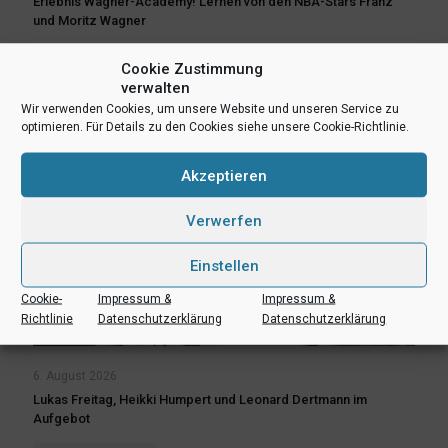
Erlebnis Wagner-Academy! Lernen von den NBA-Stars Franz
und Moritz Wagner
Cookie Zustimmung
Mehr lesen
verwalten
Wir verwenden Cookies, um unsere Website und unseren Service zu
optimieren. Für Details zu den Cookies siehe unsere Cookie-Richtlinie.
Akzeptieren
Verwerfen
Einstellen
Cookie-
Impressum &
Impressum &
Richtlinie
Datenschutzerklärung
Datenschutzerklärung
6. August 2026
Lukas Freitag, Heikki Humpert und Leonard Dertmann im
Aufgebot