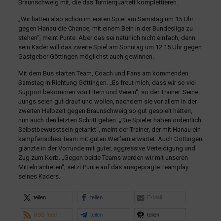
Braunschweig mit, die das Turnierquartett komplettieren.
„Wir hätten also schon im ersten Spiel am Samstag um 15 Uhr
gegen Hanau die Chance, mit einem Bein in der Bundesliga zu
stehen“, meint Punte. Aber das sei natürlich nicht einfach, denn
sein Kader will das zweite Spiel am Sonntag um 12.15 Uhr gegen
Gastgeber Göttingen möglichst auch gewinnen.
Mit dem Bus starten Team, Coach und Fans am kommenden
Samstag in Richtung Göttingen. „Es freut mich, dass wir so viel
Support bekommen von Eltern und Verein“, so der Trainer. Seine
Jungs seien gut drauf und wollen, nachdem sie vor allem in der
zweiten Halbzeit gegen Braunschweig so gut gespielt hätten,
nun auch den letzten Schritt gehen. „Die Spieler haben ordentlich
Selbstbewusstsein getankt“, meint der Trainer, der mit Hanau ein
kämpferisches Team mit guten Werfern erwartet. Auch Göttingen
glänzte in der Vorrunde mit guter, aggressive Verteidigung und
Zug zum Korb. „Gegen beide Teams werden wir mit unseren
Mitteln antreten“, setzt Punte auf das ausgeprägte Teamplay
seines Kaders.
teilen
teilen
E-Mail
RSS-feed
teilen
teilen