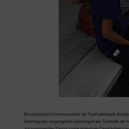
Bei schönstem Sommerwetter die Turnhallenbank drücken?
Elterntag am vergangenen Samstag in der Turnhalle der
zur kommenden Saison sowie intensiven Gesprächen rund u