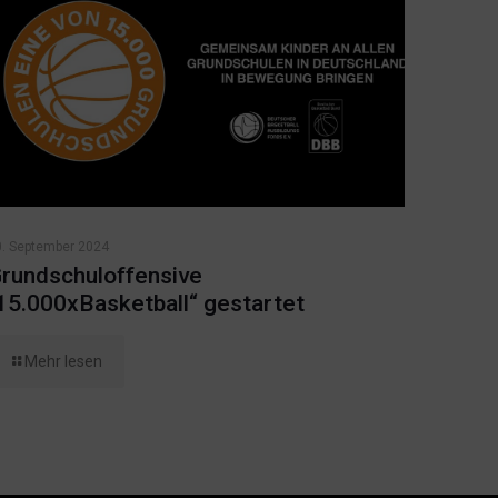
0. September 2024
rundschuloffensive
15.000xBasketball“ gestartet
Mehr lesen