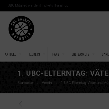
UBC Mitglied werden
|
Tickets
|
Fanshop
Aktuell
Tickets
Fans
Uni Baskets
Game
1. UBC-ELTERNTAG: VÄT
Startseite
Verein
1. UBC-Elterntag: Väter und Müt