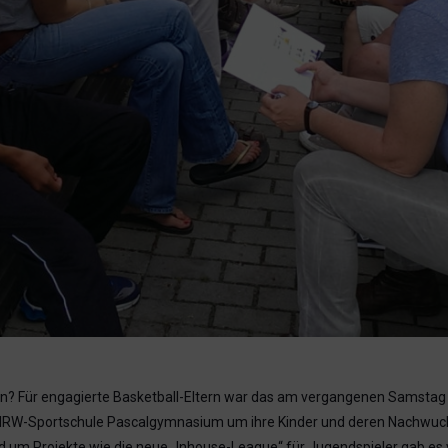
 Für engagierte Basketball-Eltern war das am vergangenen Samstag ke
 NRW-Sportschule Pascalgymnasium um ihre Kinder und deren Nachwuc
m Projekte wie die neue „Inhouse-League“ für Jugendspieler gab es vo