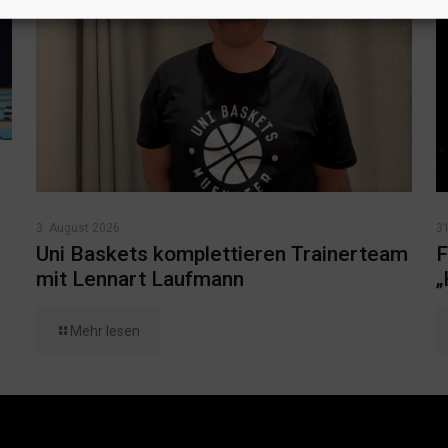
3. August 2026
31
Uni Baskets komplettieren Trainerteam
F
mit Lennart Laufmann
„
Mehr lesen