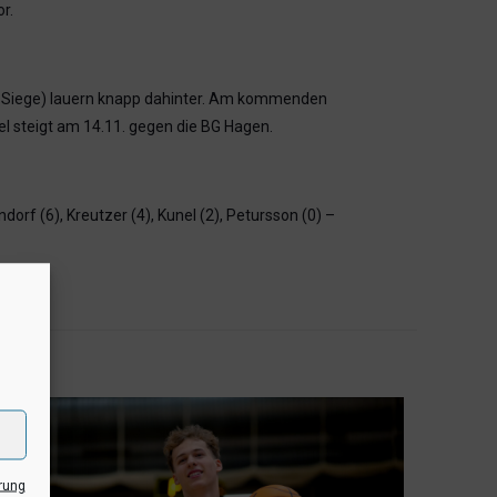
r.
 7 Siege) lauern knapp dahinter. Am kommenden
l steigt am 14.11. gegen die BG Hagen.
orf (6), Kreutzer (4), Kunel (2), Petursson (0) –
rung