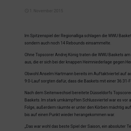
1. November 2015
Im Spitzenspiel der Regionalliga schlagen die WWU Basket
sondern auch noch 14 Rebounds einsammelte.
Ohne Topscorer Andrej König traten die WWU Baskets am S
aus, die er sich bei der knappen Heimniederlage gegen He
Obwohl Anselm Hartmann bereits im Auftaktviertel auf ac
9:0-Lauf sorgten dafür, dass die Baskets mit einer 36:31-
Nach dem Seitenwechsel bereitete Düsseldorfs Topscorer 
Baskets. Im stark umkämpften Schlussviertel war es vor a
Folge, außerdem räumte er unter den Körben mächtig auf 
bis auf einen Punkt wieder herangekommen war.
„Das war wohl das beste Spiel der Saison, ein absoluter T