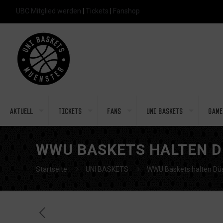
UBC Mitglied werden
|
Tickets
|
Fanshop
Aktuell
Tickets
Fans
Uni Baskets
Game
WWU BASKETS HALTEN D
Startseite
UNI BASKETS
WWU Baskets halten Düs