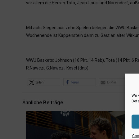
vor allem die Herren Tota, Jean-Louis und Narendorf, au
Mit acht Siegen aus zehn Spielen belegen die WWU Baske
Wochenende ist Kappenstein dann zu Gast an alter Wirkun
WWU Baskets: Johnson (16 Pkt, 14 Reb), Tota (14 Pkt, 6 Reb
R.Nawezi, G.Nawezi, Kosel (dnp).
teilen
teilen
E-Mail
Wir 
Deta
Ähnliche Beiträge
Cook