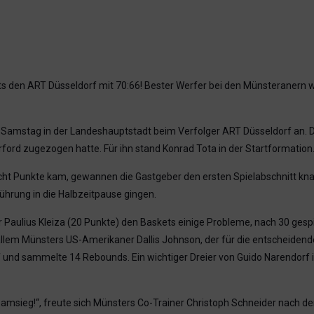
s den ART Düsseldorf mit 70:66! Bester Werfer bei den Münsteranern wa
amstag in der Landeshauptstadt beim Verfolger ART Düsseldorf an. Der
rford zugezogen hatte. Für ihn stand Konrad Tota in der Startformation
ht Punkte kam, gewannen die Gastgeber den ersten Spielabschnitt knap
Führung in die Halbzeitpause gingen.
Paulius Kleiza (20 Punkte) den Baskets einige Probleme, nach 30 gespi
llem Münsters US-Amerikaner Dallis Johnson, der für die entscheidende
und sammelte 14 Rebounds. Ein wichtiger Dreier von Guido Narendorf i
eamsieg!“, freute sich Münsters Co-Trainer Christoph Schneider nach dem