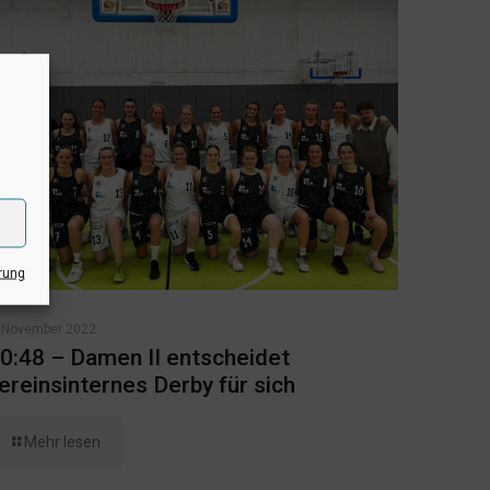
rung
. November 2022
0:48 – Damen II entscheidet
ereinsinternes Derby für sich
Mehr lesen