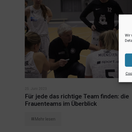
Wir 
Deta
Cook
25. Juni 2023
Für jede das richtige Team finden: die
Frauenteams im Überblick
Mehr lesen