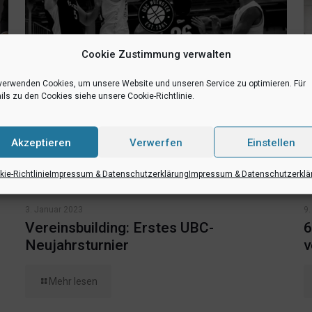
Cookie Zustimmung verwalten
verwenden Cookies, um unsere Website und unseren Service zu optimieren. Für
ils zu den Cookies siehe unsere Cookie-Richtlinie.
Akzeptieren
Verwerfen
Einstellen
ie-Richtlinie
Impressum & Datenschutzerklärung
Impressum & Datenschutzerklä
3. Januar 2023
9
Vereinsbuilding: Erstes UBC-
6
Neujahrsturnier
v
Mehr lesen