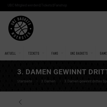
UBC Mitglied werden
|
Tickets
|
Fanshop
Aktuell
Tickets
Fans
Uni Baskets
Game
3. DAMEN GEWINNT DRITT
Startseite
3. Damen
3. Damen gewinnt drittes Spi