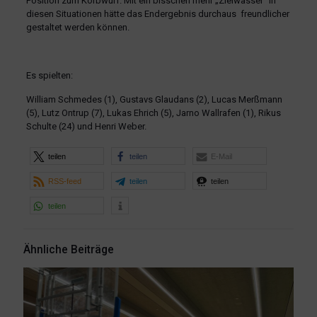
Position zum Korbwurf. Mit ein bisschen mehr „Zielwasser“ in
diesen Situationen hätte das Endergebnis durchaus freundlicher
gestaltet werden können.
Es spielten:
William Schmedes (1), Gustavs Glaudans (2), Lucas Merßmann
(5), Lutz Ontrup (7), Lukas Ehrich (5), Jarno Wallrafen (1), Rikus
Schulte (24) und Henri Weber.
teilen
teilen
E-Mail
RSS-feed
teilen
teilen
teilen
Ähnliche Beiträge