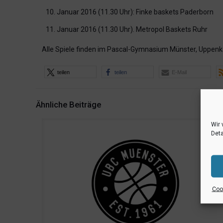
Januar 2016 (11.30 Uhr): Finke baskets Paderborn
Januar 2016 (11.30 Uhr). Metropol Baskets Ruhr
Alle Spiele finden im Pascal-Gymnasium Münster, Uppenk
teilen
teilen
E-Mail
Ähnliche Beiträge
Wir 
Deta
Cook