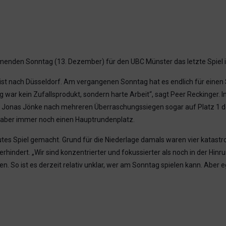
menden Sonntag (13. Dezember) für den UBC Münster das letzte Spiel 
st nach Düsseldorf. Am vergangenen Sonntag hat es endlich für einen S
g war kein Zufallsprodukt, sondern harte Arbeit“, sagt Peer Reckinger. In
 Jonas Jönke nach mehreren Überraschungssiegen sogar auf Platz 1 de
en aber immer noch einen Hauptrundenplatz.
utes Spiel gemacht. Grund für die Niederlage damals waren vier katastr
verhindert. „Wir sind konzentrierter und fokussierter als noch in der Hi
. So ist es derzeit relativ unklar, wer am Sonntag spielen kann. Aber eg