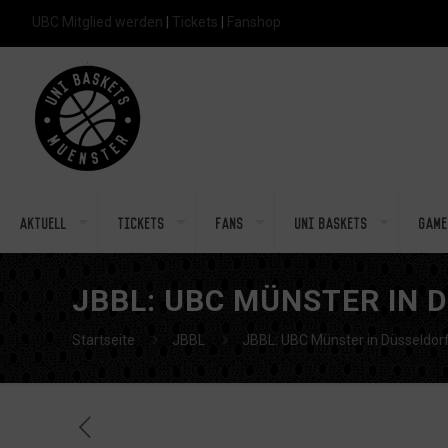
UBC Mitglied werden
|
Tickets
|
Fanshop
Aktuell
Tickets
Fans
Uni Baskets
Game
JBBL: UBC MÜNSTER IN 
Startseite
JBBL
JBBL: UBC Münster in Düsseldorf