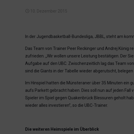
10. Dezember 2015
In der Jugendbasketball-Bundesliga, JBBL, steht am kom
Das Team von Trainer Peer Reckinger und Andrej König rei
zufrieden. „Wir wollen unsere Leistung bestätigen. Der Sie
Aufgabe auf den UBC. Zwischenzeitlich lag das Team von
sind die Giants in der Tabelle wieder abgerutscht, beleg
Im Hinspiel hatten die Münsteraner über 35 Minuten ein g
aufs Parkett gebracht haben. Dies soll nun auf jeden Fall 
Spieler im Spiel gegen Quakenbrück Blessuren geholt haben
wieder alles investieren”, so die UBC-Trainer.
Die weiteren Heimspiele im Überblick