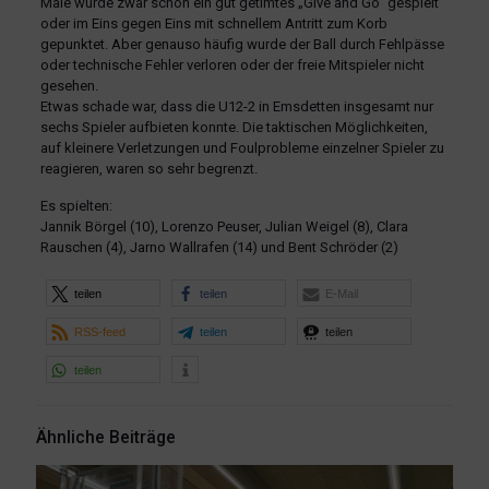
Male wurde zwar schon ein gut getimtes „Give and Go“ gespielt
oder im Eins gegen Eins mit schnellem Antritt zum Korb
gepunktet. Aber genauso häufig wurde der Ball durch Fehlpässe
oder technische Fehler verloren oder der freie Mitspieler nicht
gesehen.
Etwas schade war, dass die U12-2 in Emsdetten insgesamt nur
sechs Spieler aufbieten konnte. Die taktischen Möglichkeiten,
auf kleinere Verletzungen und Foulprobleme einzelner Spieler zu
reagieren, waren so sehr begrenzt.
Es spielten:
Jannik Börgel (10), Lorenzo Peuser, Julian Weigel (8), Clara
Rauschen (4), Jarno Wallrafen (14) und Bent Schröder (2)
teilen
teilen
E-Mail
RSS-feed
teilen
teilen
teilen
Ähnliche Beiträge