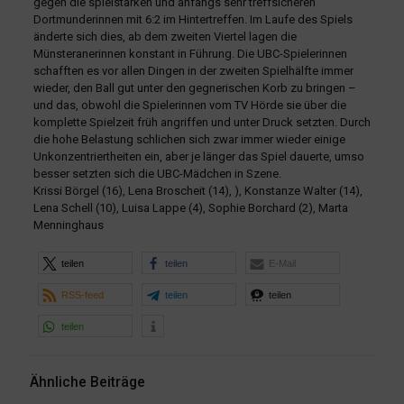
gegen die spielstarken und anfangs sehr treffsicheren
Dortmunderinnen mit 6:2 im Hintertreffen. Im Laufe des Spiels
änderte sich dies, ab dem zweiten Viertel lagen die
Münsteranerinnen konstant in Führung. Die UBC-Spielerinnen
schafften es vor allen Dingen in der zweiten Spielhälfte immer
wieder, den Ball gut unter den gegnerischen Korb zu bringen –
und das, obwohl die Spielerinnen vom TV Hörde sie über die
komplette Spielzeit früh angriffen und unter Druck setzten. Durch
die hohe Belastung schlichen sich zwar immer wieder einige
Unkonzentriertheiten ein, aber je länger das Spiel dauerte, umso
besser setzten sich die UBC-Mädchen in Szene.
Krissi Börgel (16), Lena Broscheit (14), ), Konstanze Walter (14),
Lena Schell (10), Luisa Lappe (4), Sophie Borchard (2), Marta
Menninghaus
teilen
teilen
E-Mail
RSS-feed
teilen
teilen
teilen
Ähnliche Beiträge