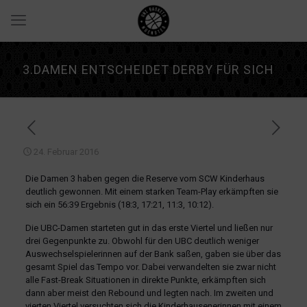
3.DAMEN ENTSCHEIDET DERBY FÜR SICH
24. Februar 2016
Die Damen 3 haben gegen die Reserve vom SCW Kinderhaus
deutlich gewonnen. Mit einem starken Team-Play erkämpften sie
sich ein 56:39 Ergebnis (18:3, 17:21, 11:3, 10:12).
Die UBC-Damen starteten gut in das erste Viertel und ließen nur
drei Gegenpunkte zu. Obwohl für den UBC deutlich weniger
Auswechselspielerinnen auf der Bank saßen, gaben sie über das
gesamt Spiel das Tempo vor. Dabei verwandelten sie zwar nicht
alle Fast-Break Situationen in direkte Punkte, erkämpften sich
dann aber meist den Rebound und legten nach. Im zweiten und
vierten Viertel versuchten sich die Kinderhausenerinnen mit einem