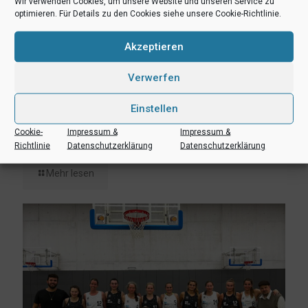
Wir verwenden Cookies, um unsere Website und unseren Service zu
optimieren. Für Details zu den Cookies siehe unsere Cookie-Richtlinie.
Akzeptieren
Verwerfen
Einstellen
3. Januar 2023
Cookie-
Impressum &
Impressum &
Vereinsbuilding: Erstes UBC-Neujahrsturnier
Richtlinie
Datenschutzerklärung
Datenschutzerklärung
Mehr lesen