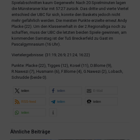
Spielabschnitten kaum Gegenwehr. Nach 20 Spielminuten lagen
die Münsteraner klar mit 57:27 zurück. Das dritte und vierte Viertel
entschied der UBC für sich, konnte den Baskets jedoch nicht
mehr gefährlich werden. Die meisten Punkte erzielte erneut Andy
Placke (22). Um den Klassenerhalt in der 2.Regionalliga noch zu
schaffen, muss der UBC die letzten beiden Spiele gewinnen, am
kommenden Samstag ist der TuS Breckerfeld zu Gast im
Pascalgymnasium (16 Uhr).
Viertelergebnisse: (31:19; 26:9; 21:24; 16:22)
Punkte: Placke (22), Tigges (12), Kosel (11), D.Blome (9),
R.Nawezi (7), Husmann (6), F.Blome (4), G.Nawezi (2), Lobach,
Schrudde (beide 0).
teilen
teilen
E-Mail
RSS-feed
teilen
teilen
teilen
Ähnliche Beiträge