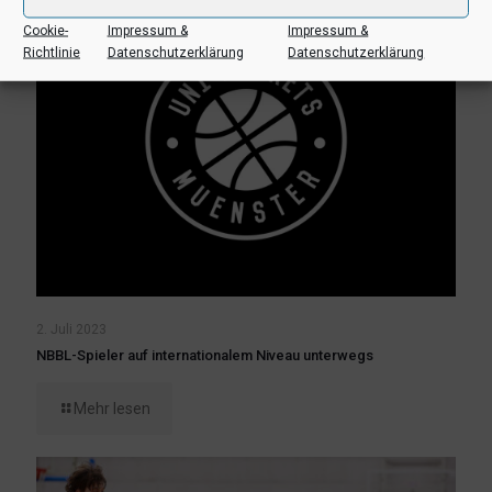
Cookie-
Impressum &
Impressum &
Richtlinie
Datenschutzerklärung
Datenschutzerklärung
2. Juli 2023
NBBL-Spieler auf internationalem Niveau unterwegs
Mehr lesen