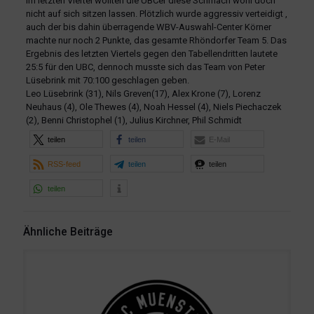
Im letzten Viertel wollten die UBCer diese Schmach wohl doch
nicht auf sich sitzen lassen. Plötzlich wurde aggressiv verteidigt ,
auch der bis dahin überragende WBV-Auswahl-Center Körner
machte nur noch 2 Punkte, das gesamte Rhöndorfer Team 5. Das
Ergebnis des letzten Viertels gegen den Tabellendritten lautete
25:5 für den UBC, dennoch musste sich das Team von Peter
Lüsebrink mit 70:100 geschlagen geben.
Leo Lüsebrink (31), Nils Greven(17), Alex Krone (7), Lorenz
Neuhaus (4), Ole Thewes (4), Noah Hessel (4), Niels Piechaczek
(2), Benni Christophel (1), Julius Kirchner, Phil Schmidt
teilen
teilen
E-Mail
RSS-feed
teilen
teilen
teilen
Ähnliche Beiträge