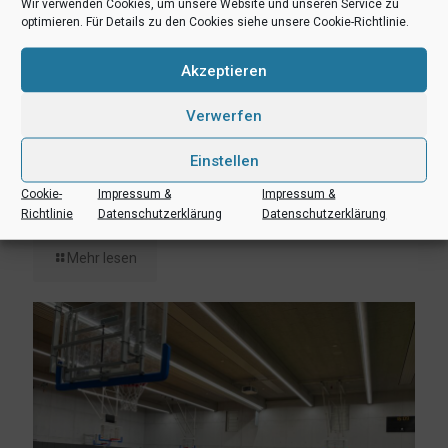
Wir verwenden Cookies, um unsere Website und unseren Service zu
optimieren. Für Details zu den Cookies siehe unsere Cookie-Richtlinie.
Akzeptieren
Verwerfen
Einstellen
1. Juni 2023
Vorbereitungsturnier: U14, JBBL & NBBL / aktuelle Ergebnisse
Cookie-
Impressum &
Impressum &
von Tag 1 und 2
Richtlinie
Datenschutzerklärung
Datenschutzerklärung
Mehr lesen