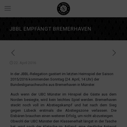
JBBL EMPFÄNGT BREMERHAVEN
22. April 2016
In der JBBL-Relegation gastiert im letzten Heimspiel der Saison
2015/2016 kommenden Sonntag (24. April, 14 Uhr) der
Bundesliganachwuchs aus Bremerhaven in Münster.
Auch wenn der UBC Münster im Hinspiel die Gäste aus dem
Norden besiegte, wird kein leichtes Spiel werden. Bremerhaven
steckt noch voll im Abstiegskampf und hat nach dem Sieg
gegen Lübeck erstmals die Abstiegszone verlassen. Die
Eisbären brauchen einen weiteren Erfolg, um nicht abzusteigen.
Obwohl der UBC Münster den Klassenerhalt längst in der Tasche
hat, wird nach der Klatsche im Artland, eine deutliche Antwort