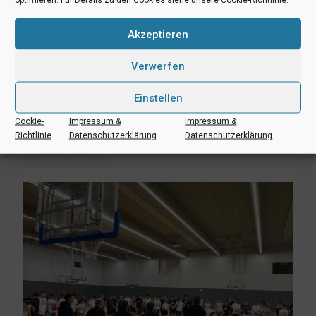
Akzeptieren
Verwerfen
1. Juni 2023
Einstellen
Vorbereitungsturnier: U14, JBBL & NBBL / aktuelle Ergebnisse
von Tag 1 und 2
Cookie-
Impressum &
Impressum &
Richtlinie
Datenschutzerklärung
Datenschutzerklärung
Mehr lesen