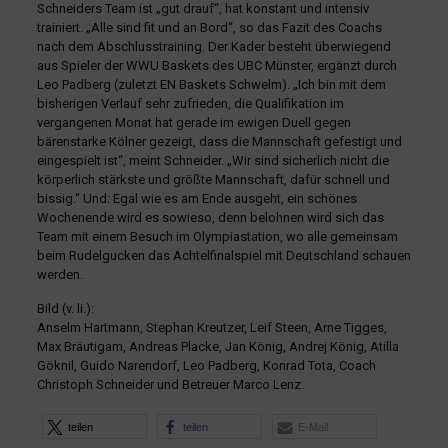
Schneiders Team ist „gut drauf“, hat konstant und intensiv
trainiert. „Alle sind fit und an Bord“, so das Fazit des Coachs
nach dem Abschlusstraining. Der Kader besteht überwiegend
aus Spieler der WWU Baskets des UBC Münster, ergänzt durch
Leo Padberg (zuletzt EN Baskets Schwelm). „Ich bin mit dem
bisherigen Verlauf sehr zufrieden, die Qualifikation im
vergangenen Monat hat gerade im ewigen Duell gegen
bärenstarke Kölner gezeigt, dass die Mannschaft gefestigt und
eingespielt ist“, meint Schneider. „Wir sind sicherlich nicht die
körperlich stärkste und größte Mannschaft, dafür schnell und
bissig.“ Und: Egal wie es am Ende ausgeht, ein schönes
Wochenende wird es sowieso, denn belohnen wird sich das
Team mit einem Besuch im Olympiastation, wo alle gemeinsam
beim Rudelgucken das Achtelfinalspiel mit Deutschland schauen
werden.
Bild (v. li.):
Anselm Hartmann, Stephan Kreutzer, Leif Steen, Arne Tigges,
Max Bräutigam, Andreas Placke, Jan König, Andrej König, Atilla
Göknil, Guido Narendorf, Leo Padberg, Konrad Tota, Coach
Christoph Schneider und Betreuer Marco Lenz.
teilen
teilen
E-Mail