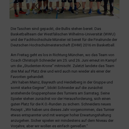
Die Taschen sind gepackt, die Bullis stehen bereit. Das
Basketballteam der Westfälischen Wilhelms-Universität (WWU)
und der Fachhochschule Münster ist bereit für die Finalrunde der
Deutschen Hochschulmeisterschaft (DHM) 2016 im Basketball.
Am Freitag geht es los in Richtung München, wo das Team von
Coach Christoph Schneider am 25. und 26. Juni erneut im Kampf
um die „Studenten-Krone“ mitmischt. Zuletzt landete das Team
drei Mal auf Platz drei und wird auch nun wieder als einer der
Favoriten gehandelt.
„Wir haben Mainz, Bayreuth und Heidelberg in der Gruppe und
somit starke Gegner“, blickt Schneider auf die zunächst
anstehende Gruppenphase des Turniers am Samstag. Seine
Spieler stehen zunächst vor der Herausforderung, sich einen
guten Platz für die K.O.-Runden zu sichern. Schneiders neues
Rezept: „Wir haben uns dieses Jahr vorgenommen, das Turnier
etwas entspannter und mit weniger hoher Erwartungshaltung
anzugehen. Sicher spielen wir mindestens auf dem Niveau der
Vorjahre, aber wir wollen es einfach genießen.“