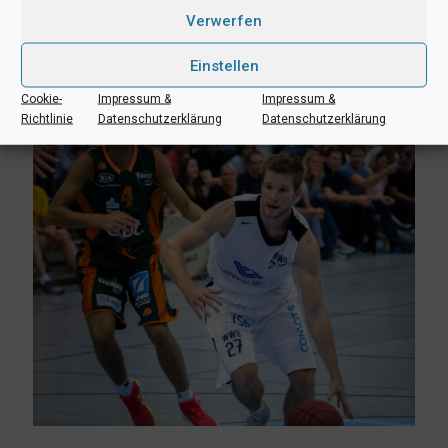
28. Juni 2026
Verwerfen
Hochschul-Basketballer sind Deutscher Hochschul-
Vizemeister
Einstellen
Mehr lesen
Cookie-
Impressum &
Impressum &
Richtlinie
Datenschutzerklärung
Datenschutzerklärung