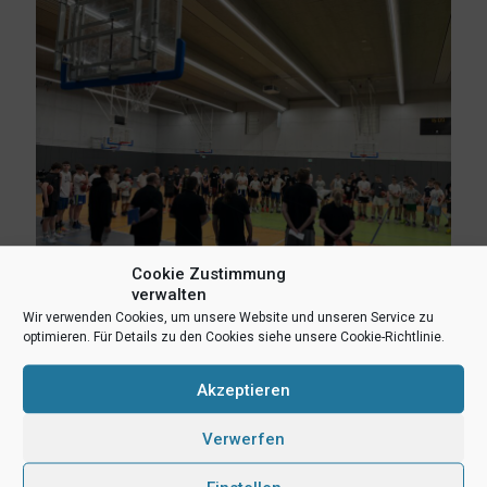
Cookie Zustimmung
verwalten
Wir verwenden Cookies, um unsere Website und unseren Service zu
optimieren. Für Details zu den Cookies siehe unsere Cookie-Richtlinie.
24. April 2023
Erfolgreiche Einteilungstrainings für die Jugendteams
Akzeptieren
Mehr lesen
Verwerfen