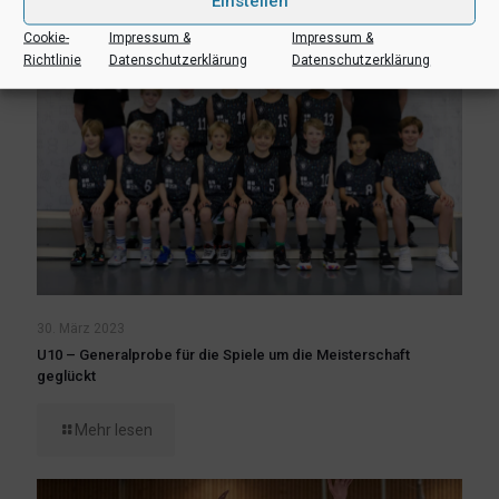
Einstellen
Cookie-
Impressum &
Impressum &
Richtlinie
Datenschutzerklärung
Datenschutzerklärung
30. März 2023
U10 – Generalprobe für die Spiele um die Meisterschaft
geglückt
Mehr lesen