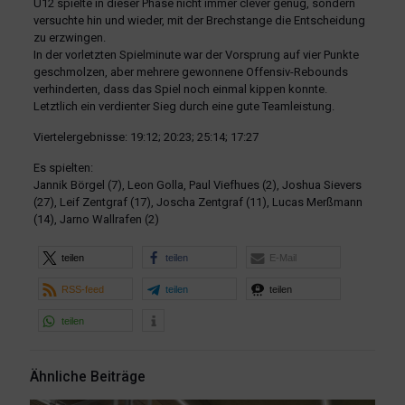
U12 spielte in dieser Phase nicht immer clever genug, sondern
versuchte hin und wieder, mit der Brechstange die Entscheidung
zu erzwingen.
In der vorletzten Spielminute war der Vorsprung auf vier Punkte
geschmolzen, aber mehrere gewonnene Offensiv-Rebounds
verhinderten, dass das Spiel noch einmal kippen konnte.
Letztlich ein verdienter Sieg durch eine gute Teamleistung.
Viertelergebnisse: 19:12; 20:23; 25:14; 17:27
Es spielten:
Jannik Börgel (7), Leon Golla, Paul Viefhues (2), Joshua Sievers
(27), Leif Zentgraf (17), Joscha Zentgraf (11), Lucas Merßmann
(14), Jarno Wallrafen (2)
teilen
teilen
E-Mail
RSS-feed
teilen
teilen
teilen
Ähnliche Beiträge