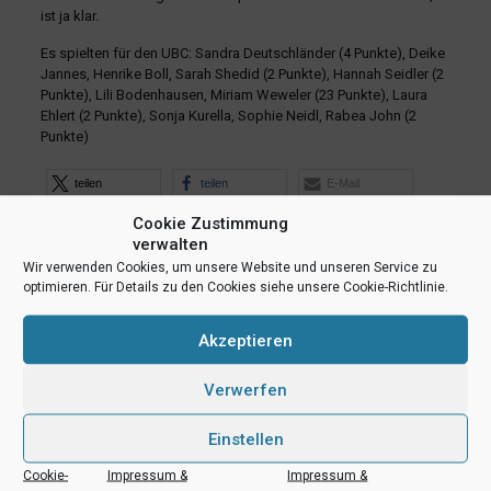
ist ja klar.
Es spielten für den UBC: Sandra Deutschländer (4 Punkte), Deike
Jannes, Henrike Boll, Sarah Shedid (2 Punkte), Hannah Seidler (2
Punkte), Lili Bodenhausen, Miriam Weweler (23 Punkte), Laura
Ehlert (2 Punkte), Sonja Kurella, Sophie Neidl, Rabea John (2
Punkte)
teilen
teilen
E-Mail
Cookie Zustimmung
RSS-feed
teilen
teilen
verwalten
teilen
Wir verwenden Cookies, um unsere Website und unseren Service zu
optimieren. Für Details zu den Cookies siehe unsere Cookie-Richtlinie.
Ähnliche Beiträge
Akzeptieren
Verwerfen
Einstellen
Cookie-
Impressum &
Impressum &