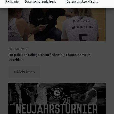
Richtlinie
Datenschutzerklärung
Datenschutzerklärung
25. Juni 2023
Für jede das richtige Team finden: die Frauenteams im
Überblick
Mehr lesen