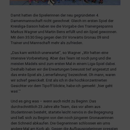
Damit hatten die Spielerinnen der neu gegründeten 4.
Damenmannschaft nicht gerechnet: Gleich im ersten Spiel der
Kreisliga-Saison haben sie die Vorgabe des Trainergespanns
Markus Wagner und Martin Bens erfüllt und ein Spiel gewonnen.
Mit dem 35:30 Sieg gegen den SV Vorwärts Gronau 09 sind
Trainer und Mannschaft mehr als zufrieden.
„Das kam wirklich unerwartet“, so Wagner. „Wir hatten eine
intensive Vorbereitung. Aber das Team ist noch jung und die
meisten Mädels sind zum ersten Mal in einem Liga-Spiel dabei.
Deshalb haben wir die Erwartungen bewusst tief angesetzt und
das erste Spiel als ‚Lernerfahrung‘ bezeichnet. Oh mann, waren
wir schief gewickelt. Erst als ich in die hochkonzentrierten
Gesichter vor dem Tipoff blickte, habe ich gemerkt: ‚hier geht
was‘.“
Und es ging was – wenn auch nicht zu Beginn: Das
durchschnittlich 23 Jahre alte Team, das vor allem aus
Studentinnen besteht, startete leicht nervös in die Begegnung
und ließ sich zu Beginn von den noch jüngeren Gronauerinnen
den Schneid abkaufen. Die Gegnerinnen schlossen ein ums
andere Mal am Korb ab. Gegen die Aufbauspielerinnen pressten