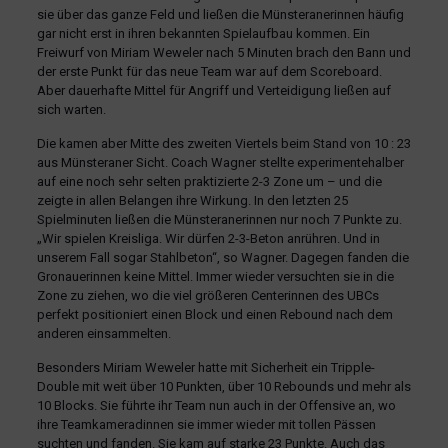
sie über das ganze Feld und ließen die Münsteranerinnen häufig
gar nicht erst in ihren bekannten Spielaufbau kommen. Ein
Freiwurf von Miriam Weweler nach 5 Minuten brach den Bann und
der erste Punkt für das neue Team war auf dem Scoreboard.
Aber dauerhafte Mittel für Angriff und Verteidigung ließen auf
sich warten.
Die kamen aber Mitte des zweiten Viertels beim Stand von 10 : 23
aus Münsteraner Sicht. Coach Wagner stellte experimentehalber
auf eine noch sehr selten praktizierte 2-3 Zone um – und die
zeigte in allen Belangen ihre Wirkung. In den letzten 25
Spielminuten ließen die Münsteranerinnen nur noch 7 Punkte zu.
„Wir spielen Kreisliga. Wir dürfen 2-3-Beton anrühren. Und in
unserem Fall sogar Stahlbeton“, so Wagner. Dagegen fanden die
Gronauerinnen keine Mittel. Immer wieder versuchten sie in die
Zone zu ziehen, wo die viel größeren Centerinnen des UBCs
perfekt positioniert einen Block und einen Rebound nach dem
anderen einsammelten.
Besonders Miriam Weweler hatte mit Sicherheit ein Tripple-
Double mit weit über 10 Punkten, über 10 Rebounds und mehr als
10 Blocks. Sie führte ihr Team nun auch in der Offensive an, wo
ihre Teamkameradinnen sie immer wieder mit tollen Pässen
suchten und fanden. Sie kam auf starke 23 Punkte. Auch das