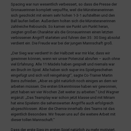
Spacing war nun wesentlich verbessert, so dass die Presse der
Gronauerinnen komplett verpuffte, weil die Münsteranerinnen
sich geschickt mit einem sehr hohen 1-3-1 aufstellten und den
Ball laufen ließen. Außerdem holten sich die Münsteranerinnen
zahlreiche Rebounds. So kamen sie Punkt um Punkt heran,
zeigten großen Charakter als die Gronauerinnen einen letzten
verbissenen Angriff starteten und fuhren den 35 : 30 Sieg absolut
verdient ein. Die Freude war bei der jungen Mannschaft groß.
„Der Sieg war verdient! In der Halbzeit war mir klar, dass wir
gewinnen können, wenn wir unser Potenzial abrufen – auch ohne
viel Erfahrung. Alle 11 Mädels haben gespielt und niemals war
ein Bruch im Spiel. Alle haben sich super ins Spielgeschehen
eingefügt und sich voll reingehängt“, sagte Co-Trainer Martin
Bens zufrieden. „Aber es gibt natürlich noch einiges an dem wir
arbeiten müssen. Die ersten Erkenntnisse haben wir gewonnen,
jetzt haben wir vier Wochen Zeit weiter zu arbeiten.“ Und Wagner
ergänzt: „Das Teamplay war schon jetzt klasse und mit Miriam
hat eine Spielerin die sehenswerten Angriffe auch erfolgreich
abgeschlossen. Aber die Chemie innerhalb des Teams ist das
eigentlich Besondere. Wir freuen uns auf die weitere Arbeit mit
dieser tollen Mannschaft.“
Dass der erste Sieg im ersten Spiel natürlich zu mehr motiviert,