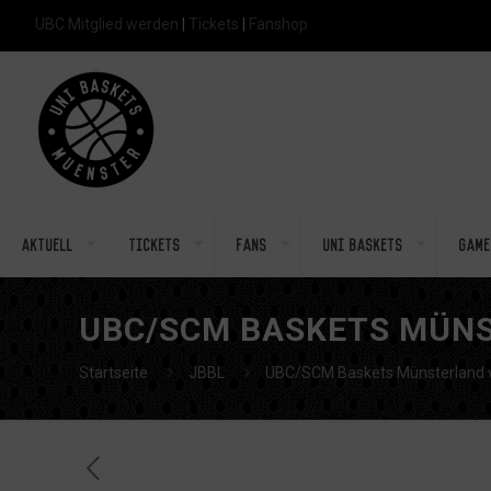
UBC Mitglied werden
|
Tickets
|
Fanshop
Aktuell
Tickets
Fans
Uni Baskets
Game
UBC/SCM BASKETS MÜNS
Startseite
JBBL
UBC/SCM Baskets Münsterland v