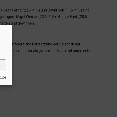
, Leon Fertig (22,6 PTS) und David Röll (11,5 PTS) sind
strägern Migel Wessel (23,6 PTS), Nicolas Funk (20,5
nhalten und gewinnen.
für eine erfolgreiche Fortsetzung der Saison in der
alspielers müssen wir als gesamtes Team mit noch mehr
rung