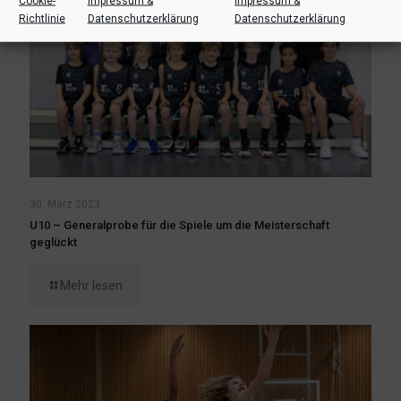
Cookie-
Impressum &
Impressum &
Richtlinie
Datenschutzerklärung
Datenschutzerklärung
30. März 2023
U10 – Generalprobe für die Spiele um die Meisterschaft
geglückt
Mehr lesen