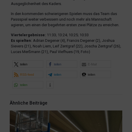
Ausgeglichenheit des Kaders.
In den kommenden schwierigeren Spielen muss das Team das
Passspiel weiter verbessern und noch mehr als Mannschaft
agieren, um einen der begehrten ersten zwei Plätze zu erreichen.
Viertelergebnisse:
11:33; 13:24; 10:25; 10:33
Es spielten:
Adrian Degener (4), Francis Degener (2), Joshua
Sievers (21), Noah Liem, Leif Zentgraf (22), Joscha Zentgraf (26),
Lucas Merßmann (21), Paul Viefhues (19, Foto)
teilen
teilen
E-Mail
RSS-feed
teilen
teilen
teilen
Ähnliche Beiträge