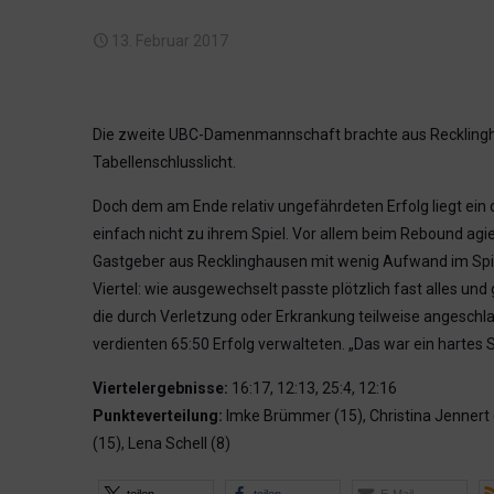
13. Februar 2017
Die zweite UBC-Damenmannschaft brachte aus Recklinghau
Tabellenschlusslicht.
Doch dem am Ende relativ ungefährdeten Erfolg liegt ein 
einfach nicht zu ihrem Spiel. Vor allem beim Rebound agi
Gastgeber aus Recklinghausen mit wenig Aufwand im Spie
Viertel: wie ausgewechselt passte plötzlich fast alles 
die durch Verletzung oder Erkrankung teilweise angeschla
verdienten 65:50 Erfolg verwalteten. „Das war ein hartes S
Viertelergebnisse:
16:17, 12:13, 25:4, 12:16
Punkteverteilung:
Imke Brümmer (15), Christina Jennert (
(15), Lena Schell (8)