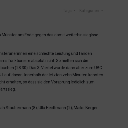
Tags
Kategorien
n Münster am Ende gegen das damit weiterhin sieglose
ünsteranerinnen eine schlechte Leistung und fanden
 funktioniere absolut nicht. So hielten sich die
uchen (28:30). Das 3. Viertel wurde dann aber zum UBC-
4-Lauf davon. Innerhalb der letzten zehn Minuten konnten
ht erhalten, so dass sie den Vorsprung lediglich zum
ärtssieg.
Leah Staubermann (8), Ulla Heidtmann (2), Maike Berger