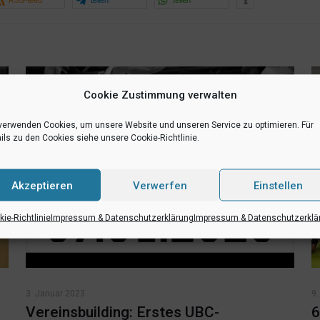
RSS-feed
teilen
teilen
Cookie Zustimmung verwalten
verwenden Cookies, um unsere Website und unseren Service zu optimieren. Für
ils zu den Cookies siehe unsere Cookie-Richtlinie.
Akzeptieren
Verwerfen
Einstellen
ie-Richtlinie
Impressum & Datenschutzerklärung
Impressum & Datenschutzerklä
3. Januar 2023
9
Vereinsbuilding: Erstes UBC-
6