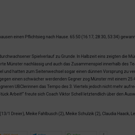
sen einen Pflichtsieg nach Hause. 65:50 (16:17, 28:30, 53:34) gewan
durchwachsener Spielverlauf zu Grunde. In Halbzeit eins zeigten die M
erte Münster nachlässig und auch das Zusammenspiel innerhalb des Teams
l und hatten zum Seitenwechsel sogar einen dünnen Vorsprung zu verb
und gegen einen schwächer werdenden Gegner zog Münster mit einem 25:
gneren UBClerinnen das Tempo des 3. Viertels jedoch nicht mehr aufrec
tück Arbeit!“ freute sich Coach Viktor Schell letztendlich über den Ausw
13/1 Dreier), Meike Fahlbusch (2), Meike Schulzik (2), Claudia Haack, 