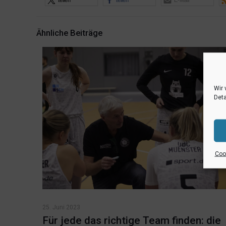
teilen
teilen
E-Mail
Ähnliche Beiträge
Wir 
Deta
Cook
25. Juni 2023
Für jede das richtige Team finden: die