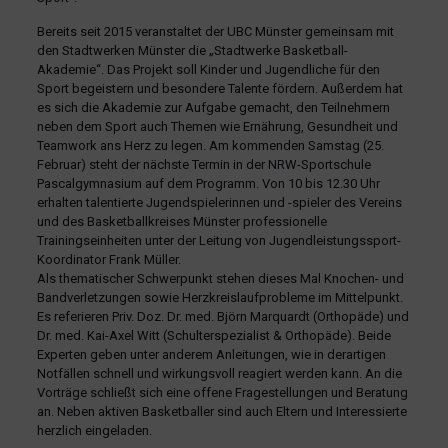
Bereits seit 2015 veranstaltet der UBC Münster gemeinsam mit
den Stadtwerken Münster die „Stadtwerke Basketball-
Akademie“. Das Projekt soll Kinder und Jugendliche für den
Sport begeistern und besondere Talente fördern. Außerdem hat
es sich die Akademie zur Aufgabe gemacht, den Teilnehmern
neben dem Sport auch Themen wie Ernährung, Gesundheit und
Teamwork ans Herz zu legen. Am kommenden Samstag (25.
Februar) steht der nächste Termin in der NRW-Sportschule
Pascalgymnasium auf dem Programm. Von 10 bis 12.30 Uhr
erhalten talentierte Jugendspielerinnen und -spieler des Vereins
und des Basketballkreises Münster professionelle
Trainingseinheiten unter der Leitung von Jugendleistungssport-
Koordinator Frank Müller.
Als thematischer Schwerpunkt stehen dieses Mal Knochen- und
Bandverletzungen sowie Herzkreislaufprobleme im Mittelpunkt.
Es referieren Priv. Doz. Dr. med. Björn Marquardt (Orthopäde) und
Dr. med. Kai-Axel Witt (Schulterspezialist & Orthopäde). Beide
Experten geben unter anderem Anleitungen, wie in derartigen
Notfällen schnell und wirkungsvoll reagiert werden kann. An die
Vorträge schließt sich eine offene Fragestellungen und Beratung
an. Neben aktiven Basketballer sind auch Eltern und Interessierte
herzlich eingeladen.