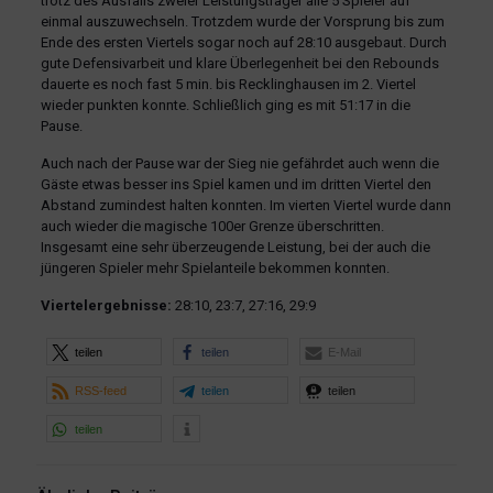
trotz des Ausfalls zweier Leistungsträger alle 5 Spieler auf
einmal auszuwechseln. Trotzdem wurde der Vorsprung bis zum
Ende des ersten Viertels sogar noch auf 28:10 ausgebaut. Durch
gute Defensivarbeit und klare Überlegenheit bei den Rebounds
dauerte es noch fast 5 min. bis Recklinghausen im 2. Viertel
wieder punkten konnte. Schließlich ging es mit 51:17 in die
Pause.
Auch nach der Pause war der Sieg nie gefährdet auch wenn die
Gäste etwas besser ins Spiel kamen und im dritten Viertel den
Abstand zumindest halten konnten. Im vierten Viertel wurde dann
auch wieder die magische 100er Grenze überschritten.
Insgesamt eine sehr überzeugende Leistung, bei der auch die
jüngeren Spieler mehr Spielanteile bekommen konnten.
Viertelergebnisse:
28:10, 23:7, 27:16, 29:9
teilen
teilen
E-Mail
RSS-feed
teilen
teilen
teilen