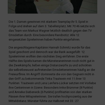
Die 1. Damen gewinnen mit starkem Teamplay ihr 5. Spiel in
Folge und stehen auf dem 3. Tabellenplatz. Mit 70:46 setzte sich
das Team von Markus Wagner letztlich deutlich gegen den TV
Emsdetten durch. Eine besondere Randnotiz: Alle 12
eingesetzten Spielerinnen haben Punkte eingefahren.
Die angeschlagene Kapitänin Hannah Schmitz wurde für das
Spiel geschont und dennoch war die Bank ausgefüllt: 12
Spielerinnen wollten den nächsten Sieg einfahren. Die erste
Hälfte des Spiels kamen die Münsteranerinnen noch nicht gut in
die Zweikämpfe, ließen einige Distanzwürfe zu und schickten
die selbstbewusst auftretenden Emsdettenerinnen häufig an die
Freiwurflinie. Im Angriff dominierte die von den Gegnern nicht in
den Griff zu bekommende Tinka Trautwein mit 11 ihrer 13
Punkten. Trautwein und Lena Lenfers-Lücker setzten mit Vorliebe
ihre Centerinnen in Szene. Besonders Imke Brümmer (8 Punkte)
und Anneke Siebeneck (6 Punkte) profitierten von den starken
Pässen ihrer Mitspielerinnen. Sie trafen hochprozentig aus der
Mitteldistanz. Münster führte zur Halbzeit mit 33 : 27.