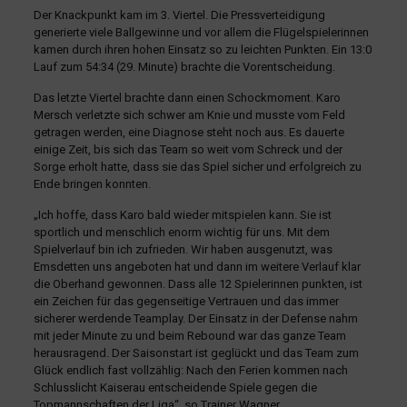
Der Knackpunkt kam im 3. Viertel. Die Pressverteidigung
generierte viele Ballgewinne und vor allem die Flügelspielerinnen
kamen durch ihren hohen Einsatz so zu leichten Punkten. Ein 13:0
Lauf zum 54:34 (29. Minute) brachte die Vorentscheidung.
Das letzte Viertel brachte dann einen Schockmoment. Karo
Mersch verletzte sich schwer am Knie und musste vom Feld
getragen werden, eine Diagnose steht noch aus. Es dauerte
einige Zeit, bis sich das Team so weit vom Schreck und der
Sorge erholt hatte, dass sie das Spiel sicher und erfolgreich zu
Ende bringen konnten.
„Ich hoffe, dass Karo bald wieder mitspielen kann. Sie ist
sportlich und menschlich enorm wichtig für uns. Mit dem
Spielverlauf bin ich zufrieden. Wir haben ausgenutzt, was
Emsdetten uns angeboten hat und dann im weitere Verlauf klar
die Oberhand gewonnen. Dass alle 12 Spielerinnen punkten, ist
ein Zeichen für das gegenseitige Vertrauen und das immer
sicherer werdende Teamplay. Der Einsatz in der Defense nahm
mit jeder Minute zu und beim Rebound war das ganze Team
herausragend. Der Saisonstart ist geglückt und das Team zum
Glück endlich fast vollzählig: Nach den Ferien kommen nach
Schlusslicht Kaiserau entscheidende Spiele gegen die
Topmannschaften der Liga“, so Trainer Wagner.