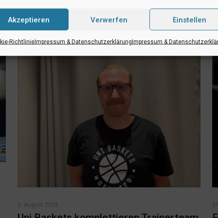
RSS-feed
teilen
teilen
Akzeptieren
Verwerfen
Einstellen
ie-Richtlinie
Impressum & Datenschutzerklärung
Impressum & Datenschutzerklä
3. August 2026
31
Uni Baskets komplettieren Trainerteam
F