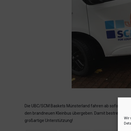
Die UBC/SCM Baskets Münsterland fahren ab sofort mit e
den brandneuen Kleinbus übergeben.
Damit bestreitet da
Wir 
großartige Unterstützung!
Deta