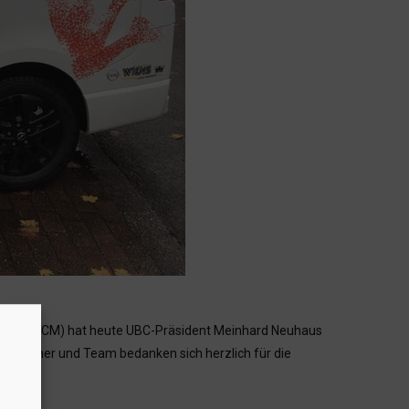
neider (SCM) hat heute UBC-Präsident Meinhard Neuhaus
 Trainer und Team bedanken sich herzlich für die