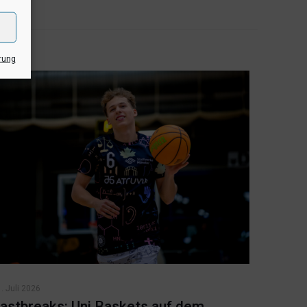
rung
. Juli 2026
astbreaks: Uni Baskets auf dem