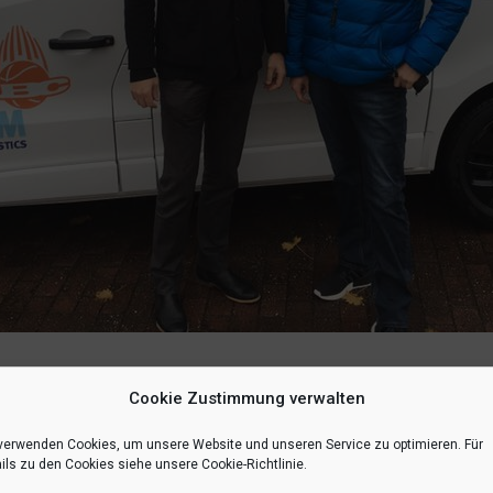
Cookie Zustimmung verwalten
inem eigenen Bulli zu den Auswärtsspielen: Hauptsponsor Henrik Sch
s JBBL-Team (UBC/SCM Baskets Münsterland) nun alle Auswärtsfahrten.
verwenden Cookies, um unsere Website und unseren Service zu optimieren. Für
ils zu den Cookies siehe unsere Cookie-Richtlinie.