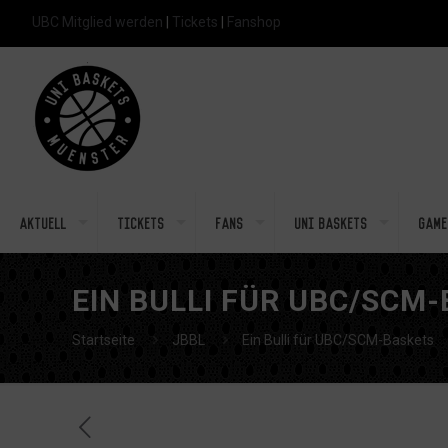
UBC Mitglied werden
|
Tickets
|
Fanshop
Aktuell
Tickets
Fans
Uni Baskets
Game
EIN BULLI FÜR UBC/SCM
Startseite
JBBL
Ein Bulli für UBC/SCM-Baskets