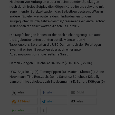
Nachdem von Anfang an weder mit einstudierten Spielzügen
noch durch freies Setplay die nötigen Körbe fielen, schwand mit
zunehmender Spielzeit zudem das Selbstbewusstsein. „Was in
anderen Spielen wenigstens durch Individualleistungen
ausgeglichen wurde, fehlte diesmal,“ resümierte ein enttäuschter
Trainer den rabenschwarzen Abschluss in 2017.
Die Köpfe hängen lassen ist dennoch nicht angesagt: Da auch
die Ligakontrahenten patzten behält Münster den 4.
Tabellenplatz. So starten die UBC-Damen nach den Feiertagen
zwar mit einigen Baustellen aber auch einer guten
Ausgangsposition in die restliche Saison.
Damen 2 gegen FC Schalke 04: 35:52 (7:15, 15:25, 27:36)
UBC: Anja Rettig (2), Tammy Eppert (6), Marieke Klomp (2), Anne
Hockmann, Tina Rentzsch, Gema Sánchez Sánchez (12), Lilly
Jansen, Imke Jakobs, Leah Staubermann (4), Sandra Köttgen (9)
teilen
teilen
E-Mail
RSS-feed
teilen
teilen
teilen