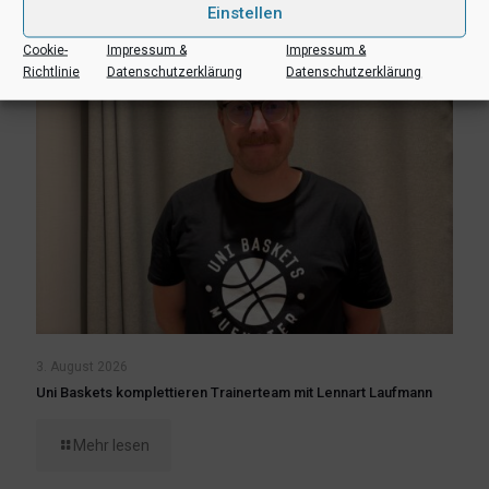
Einstellen
Cookie-
Impressum &
Impressum &
Richtlinie
Datenschutzerklärung
Datenschutzerklärung
3. August 2026
Uni Baskets komplettieren Trainerteam mit Lennart Laufmann
Mehr lesen