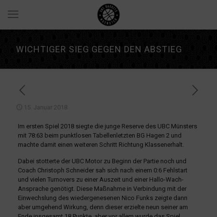
WICHTIGER SIEG GEGEN DEN ABSTIEG
15. Januar 2018
Im ersten Spiel 2018 siegte die junge Reserve des UBC Münsters
mit 78:63 beim punktlosen Tabellenletzten BG Hagen 2 und
machte damit einen weiteren Schritt Richtung Klassenerhalt.
Dabei stotterte der UBC Motor zu Beginn der Partie noch und
Coach Christoph Schneider sah sich nach einem 0:6 Fehlstart
und vielen Turnovers zu einer Auszeit und einer Hallo-Wach-
Ansprache genötigt. Diese Maßnahme in Verbindung mit der
Einwechslung des wiedergenesenen Nico Funks zeigte dann
aber umgehend Wirkung, denn dieser erzielte neun seiner am
Ende insgesamt 18 Punkte, aber vor allem wurde das Spiel