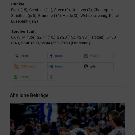
Punkte:
Funk (18), Carstens (11), Steen (9), Kreutzer (7), Christophel,
Strietholt (je 5), Brummert (4), Heide (3), Wehrenpfennig, Kunel,
Lüsebrink (je 2)
Spielverlauf:
0:6 (3. Minute), 22:11 (10.), 29:20 (15.), 42:30 (Halbzeit), 51:30
(24.), 61:40 (30.), 68:44 (35.), 78:63 (Endstand)
teilen
teilen
E-Mail
RSS-feed
teilen
teilen
teilen
Ähnliche Beiträge