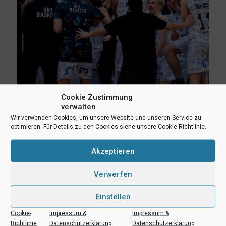
Cookie Zustimmung
verwalten
14. August 2024
Wir verwenden Cookies, um unsere Website und unseren Service zu
Erweiterter Kader: Nachwuchskräfte aus den eigenen Reihen
optimieren. Für Details zu den Cookies siehe unsere Cookie-Richtlinie.
Mehr lesen
Akzeptieren
Verwerfen
Einstellen
Cookie-
Impressum &
Impressum &
Richtlinie
Datenschutzerklärung
Datenschutzerklärung