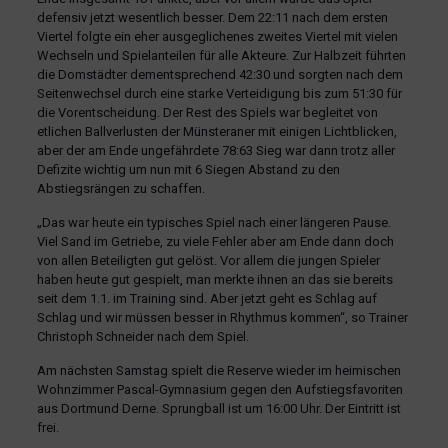
defensiv jetzt wesentlich besser. Dem 22:11 nach dem ersten
Viertel folgte ein eher ausgeglichenes zweites Viertel mit vielen
Wechseln und Spielanteilen für alle Akteure. Zur Halbzeit führten
die Domstädter dementsprechend 42:30 und sorgten nach dem
Seitenwechsel durch eine starke Verteidigung bis zum 51:30 für
die Vorentscheidung. Der Rest des Spiels war begleitet von
etlichen Ballverlusten der Münsteraner mit einigen Lichtblicken,
aber der am Ende ungefährdete 78:63 Sieg war dann trotz aller
Defizite wichtig um nun mit 6 Siegen Abstand zu den
Abstiegsrängen zu schaffen.
„Das war heute ein typisches Spiel nach einer längeren Pause.
Viel Sand im Getriebe, zu viele Fehler aber am Ende dann doch
von allen Beteiligten gut gelöst. Vor allem die jungen Spieler
haben heute gut gespielt, man merkte ihnen an das sie bereits
seit dem 1.1. im Training sind. Aber jetzt geht es Schlag auf
Schlag und wir müssen besser in Rhythmus kommen“, so Trainer
Christoph Schneider nach dem Spiel.
Am nächsten Samstag spielt die Reserve wieder im heimischen
Wohnzimmer Pascal-Gymnasium gegen den Aufstiegsfavoriten
aus Dortmund Derne. Sprungball ist um 16:00 Uhr. Der Eintritt ist
frei.