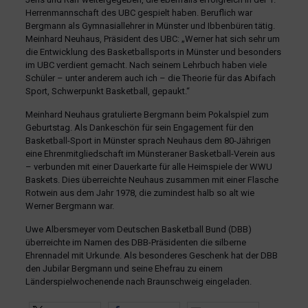
Herrenmannschaft des UBC gespielt haben. Beruflich war
Bergmann als Gymnasiallehrer in Münster und Ibbenbüren tätig.
Meinhard Neuhaus, Präsident des UBC: „Werner hat sich sehr um
die Entwicklung des Basketballsports in Münster und besonders
im UBC verdient gemacht. Nach seinem Lehrbuch haben viele
Schüler – unter anderem auch ich – die Theorie für das Abifach
Sport, Schwerpunkt Basketball, gepaukt.“
Meinhard Neuhaus gratulierte Bergmann beim Pokalspiel zum
Geburtstag. Als Dankeschön für sein Engagement für den
Basketball-Sport in Münster sprach Neuhaus dem 80-Jährigen
eine Ehrenmitgliedschaft im Münsteraner Basketball-Verein aus
– verbunden mit einer Dauerkarte für alle Heimspiele der WWU
Baskets. Dies überreichte Neuhaus zusammen mit einer Flasche
Rotwein aus dem Jahr 1978, die zumindest halb so alt wie
Werner Bergmann war.
Uwe Albersmeyer vom Deutschen Basketball Bund (DBB)
überreichte im Namen des DBB-Präsidenten die silberne
Ehrennadel mit Urkunde. Als besonderes Geschenk hat der DBB
den Jubilar Bergmann und seine Ehefrau zu einem
Länderspielwochenende nach Braunschweig eingeladen.