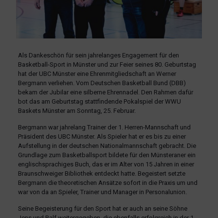
Als Dankeschön für sein jahrelanges Engagement für den
Basketball-Sport in Münster und zur Feier seines 80. Geburtstag
hat der UBC Münster eine Ehrenmitgliedschaft an Werner
Bergmann verliehen. Vom Deutschen Basketball Bund (DBB)
bekam der Jubilar eine silberne Ehrennadel. Den Rahmen dafür
bot das am Geburtstag stattfindende Pokalspiel der WWU
Baskets Münster am Sonntag, 25. Februar.
Bergmann war jahrelang Trainer der 1. Herren-Mannschaft und
Präsident des UBC Münster. Als Spieler hat er es bis zu einer
Aufstellung in der deutschen Nationalmannschaft gebracht. Die
Grundlage zum Basketballsport bildete für den Münsteraner ein
englischsprachiges Buch, das er im Alter von 15 Jahren in einer
Braunschweiger Bibliothek entdeckt hatte. Begeistert setzte
Bergmann die theoretischen Ansätze sofort in die Praxis um und
war von da an Spieler, Trainer und Manager in Personalunion.
Seine Begeisterung für den Sport hat er auch an seine Söhne
Jens und Ralf weitergegeben, die ebenfalls erfolgreich in der 1.