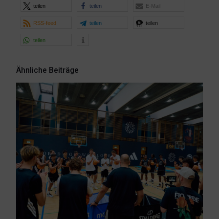
teilen
teilen
E-Mail
RSS-feed
teilen
teilen
teilen
Ähnliche Beiträge