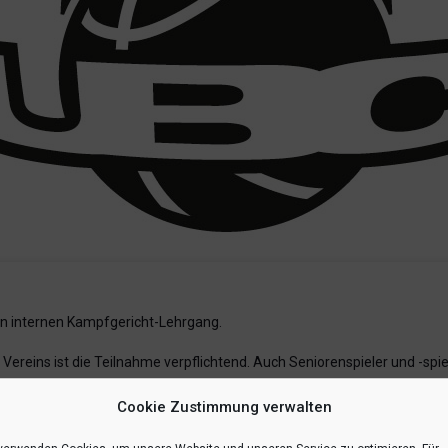
n internen Kampfgericht-Lehrgang.
Vereins ist die Teilnahme verpflichtend. Auch Seniorenspieler und -spie
Cookie Zustimmung verwalten
00 Uhr