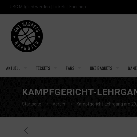
UBC Mitglied werden
|
Tickets
|
Fanshop
Aktuell
Tickets
Fans
Uni Baskets
Game
KAMPFGERICHT-LEHRGANG
Startseite
Verein
Kampfgericht-Lehrgang am 29.