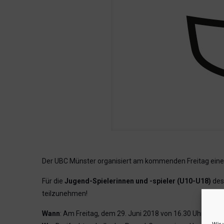
Der UBC Münster organisiert am kommenden Freitag eine
Für die
Jugend-Spielerinnen und -spieler (U10-U18)
des 
teilzunehmen!
Wann
: Am Freitag, dem 29. Juni 2018 von 16.30 Uhr – 19: