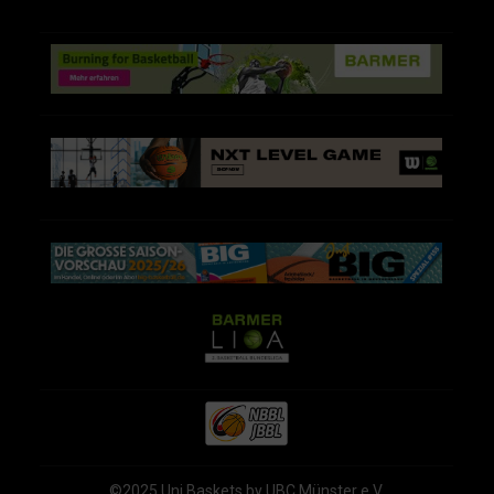
©2025 Uni Baskets by UBC Münster e.V.