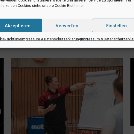
verwenden Cookies, um unsere Website und unseren Service zu optimieren. Für
pstiege 17, Münster
ils zu den Cookies siehe unsere Cookie-Richtlinie.
i Spielen
Akzeptieren
Verwerfen
Einstellen
RSS-feed
teilen
teilen
ie-Richtlinie
Impressum & Datenschutzerklärung
Impressum & Datenschutzerklä