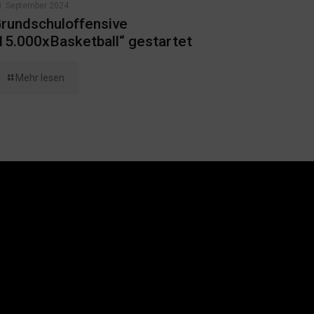
0. September 2024
rundschuloffensive
15.000xBasketball“ gestartet
Mehr lesen