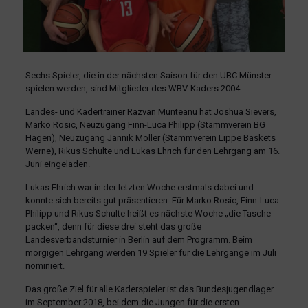
Sechs Spieler, die in der nächsten Saison für den UBC Münster
spielen werden, sind Mitglieder des WBV-Kaders 2004.
Landes- und Kadertrainer Razvan Munteanu hat Joshua Sievers,
Marko Rosic, Neuzugang Finn-Luca Philipp (Stammverein BG
Hagen), Neuzugang Jannik Möller (Stammverein Lippe Baskets
Werne), Rikus Schulte und Lukas Ehrich für den Lehrgang am 16.
Juni eingeladen.
Lukas Ehrich war in der letzten Woche erstmals dabei und
konnte sich bereits gut präsentieren. Für Marko Rosic, Finn-Luca
Philipp und Rikus Schulte heißt es nächste Woche „die Tasche
packen“, denn für diese drei steht das große
Landesverbandsturnier in Berlin auf dem Programm. Beim
morgigen Lehrgang werden 19 Spieler für die Lehrgänge im Juli
nominiert.
Das große Ziel für alle Kaderspieler ist das Bundesjugendlager
im September 2018, bei dem die Jungen für die ersten