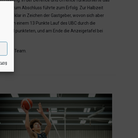
 in Führung. In der Defence und Offence funktionierte das
n bis zum Abschluss führte zum Erfolg. Zur Halbzeit
nuten klar in Zeichen der Gastgeber, wovon sich aber
erst nach einem 13 Punkte Lauf des UBC durch die
 Wechsel punkteten, und am Ende die Anzeigetafel bei
und sein Team.
rung