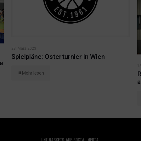
28. März 2023
Spielpläne: Osterturnier in Wien
ie
15
R
Mehr lesen
a
Uni Baskets auf Social Media