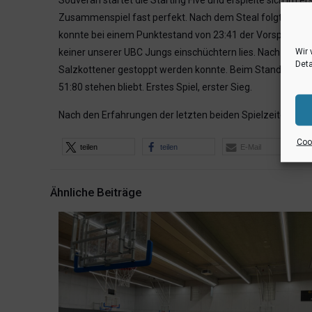
Souverän startet die Starting Five und erspielte sich im e
Zusammenspiel fast perfekt. Nach dem Steal folgte ein 
konnte bei einem Punktestand von 23:41 der Vorsprung au
Wir 
keiner unserer UBC Jungs einschüchtern lies. Nach dem ei
Deta
Salzkottener gestoppt werden konnte. Beim Stand von 39:
51:80 stehen bliebt. Erstes Spiel, erster Sieg.
Nach den Erfahrungen der letzten beiden Spielzeiten, zule
Cook
teilen
teilen
E-Mail
Ähnliche Beiträge