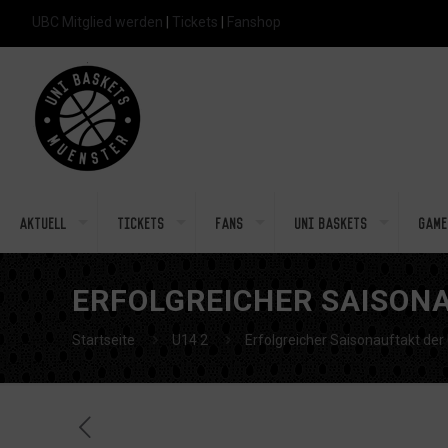
UBC Mitglied werden
|
Tickets
|
Fanshop
Aktuell
Tickets
Fans
Uni Baskets
Game
ERFOLGREICHER SAISONA
Startseite
U14 2
Erfolgreicher Saisonauftakt der