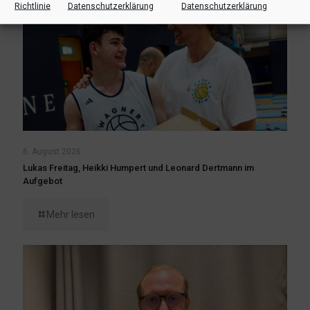
Richtlinie
Datenschutzerklärung
Datenschutzerklärung
6. August 2026
Lukas Freitag, Heikki Humpert und Leonard Dertmann im
Aufgebot
Mehr lesen