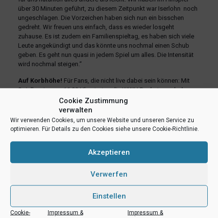
über 30 Minuten geführt, zu diesem Zeitpunkt war Iserlohn noch
ungeschlagen. Die Vorzeichen haben sich nun ein bisschen
gedreht. Wir freuen uns einfach, dass es wieder losgeht
zuhause. Es ist zudem ein Familienspieltag, es haben sich viele
Leute angekündigt und das könnte uns nochmal einen Schub
geben. Es geht nun quasi in jedem Spiel um alles. Die Intensität
wird nochmal steigen.“
Auf Korbhöhe!
Für Fans, die nicht live dabei sein können: Mit
Spielbeginn um 16:00 Uhr starten die WWU Baskets auch den
BALLSIDE Liveticker
der BARMER 2. Basketball Bundesliga.
Cookie Zustimmung
verwalten
Wir verwenden Cookies, um unsere Website und unseren Service zu
teilen
teilen
E-Mail
optimieren. Für Details zu den Cookies siehe unsere Cookie-Richtlinie.
RSS-feed
teilen
teilen
Akzeptieren
teilen
Verwerfen
Ähnliche Beiträge
Einstellen
Cookie-
Impressum &
Impressum &