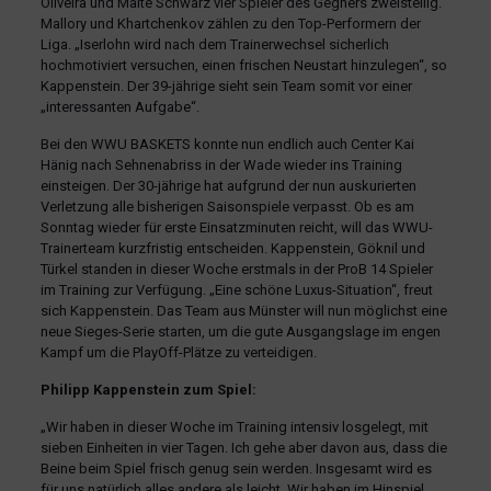
Oliveira und Malte Schwarz vier Spieler des Gegners zweistellig.
Mallory und Khartchenkov zählen zu den Top-Performern der
Liga. „Iserlohn wird nach dem Trainerwechsel sicherlich
hochmotiviert versuchen, einen frischen Neustart hinzulegen“, so
Kappenstein. Der 39-jährige sieht sein Team somit vor einer
„interessanten Aufgabe“.
Bei den WWU BASKETS konnte nun endlich auch Center Kai
Hänig nach Sehnenabriss in der Wade wieder ins Training
einsteigen. Der 30-jährige hat aufgrund der nun auskurierten
Verletzung alle bisherigen Saisonspiele verpasst. Ob es am
Sonntag wieder für erste Einsatzminuten reicht, will das WWU-
Trainerteam kurzfristig entscheiden. Kappenstein, Göknil und
Türkel standen in dieser Woche erstmals in der ProB 14 Spieler
im Training zur Verfügung. „Eine schöne Luxus-Situation“, freut
sich Kappenstein. Das Team aus Münster will nun möglichst eine
neue Sieges-Serie starten, um die gute Ausgangslage im engen
Kampf um die PlayOff-Plätze zu verteidigen.
Philipp Kappenstein zum Spiel:
„Wir haben in dieser Woche im Training intensiv losgelegt, mit
sieben Einheiten in vier Tagen. Ich gehe aber davon aus, dass die
Beine beim Spiel frisch genug sein werden. Insgesamt wird es
für uns natürlich alles andere als leicht. Wir haben im Hinspiel