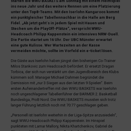
starten die WWU BASKETS am Sonntag mit einem Heimspiel
ins neue Jahr und das weitere Rennen um eine Platzierung
unter den Top8-Teams. Mit den Iserlohn Kangaroos kommt
ein punktgleicher Tabellennachbar in die Halle am Berg
Fidel. „Ab jetzt geht´s in jedem Spiel mit Hauen und
Stechen um die PlayOff-Plätze“, verspricht WWU-
Headcoach Philipp Kappenstein ein intensives NRW-Duell.
Die Partie startet um 16 Uhr. Der UBC Münster erwartet
eine gute Kulisse. Wer Wartezeiten an der Kasse
vermeiden möchte, sollte im Vorfeld ein e-ticket lösen.
Die Gäste aus Iserlohn haben jüngst den bisherigen Co-Trainer
Milos Stankovic zum Headcoach befördert. Er ersetzt Dragan
Torbica, der sich nun verstärkt um den Jugendbereich des Klubs
kümmern soll. Manager Michael Dahmen begründet die
Demission mit „nur 3 Siegen aus den letzten 9 Spielen“. Beim
ersten Aufeinandertreffen mit den WWU BASKETS war Iserlohn
noch ungeschlagener Tabellenführer der BARMER 2. Basketball
Bundesliga, ProB Nord. Die WWU BASKETS mussten sich trotz
langer Führung letztlich noch mit 70:77 geschlagen geben.
„Personell ist Iserlohn weiterhin in der Liga-Spitze anzusiedeln“,
sagt WWU-Headcoach Philipp Kappenstein. Im Hinspiel
punkteten mit Lamar Mallory, Nikita Khartchenkov, Gabriel de