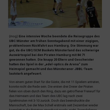
(mog)
Eine intensive Woche beendete die Reisegruppe des
UBC Münster am frühen Sonntagabend mit einer zügigen,
problemlosen Rückfahrt aus Hamburg. Die Stimmung war
gut, da die UBC/SCM Baskets Münsterland das schwierige
Auswärtsspiel bei den Piraten Hamburg mit 84:71
gewonnen hatten. Die knapp 20 Eltern und Geschwister
hatten das Spiel in der „edel-optics.de Arena“ zum
Heimspiel gemacht und das Münsteraner JBBL-Team
lautstark angefeuert.
Von einem guten Start für die Gäste, die mit 11 Spielern antraten,
konnte nicht die Rede sein. Die ersten drei Dreier der Piraten
fielen von oben durch den Ring, dazu ein getroffener Freiwurf für
das Heimeam und das Team des UBC lag nach zwei
Spielminuten mit 3-10 zurück. Doch das beeindruckte die
Mannschaft, bei der Max Schell erstmals seit Dezember wieder
komplett in die Rotation eingebaut wurde, nicht. Teamdefense,