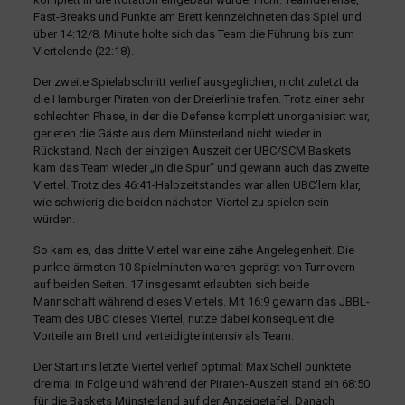
Fast-Breaks und Punkte am Brett kennzeichneten das Spiel und
über 14:12/8. Minute holte sich das Team die Führung bis zum
Viertelende (22:18).
Der zweite Spielabschnitt verlief ausgeglichen, nicht zuletzt da
die Hamburger Piraten von der Dreierlinie trafen. Trotz einer sehr
schlechten Phase, in der die Defense komplett unorganisiert war,
gerieten die Gäste aus dem Münsterland nicht wieder in
Rückstand. Nach der einzigen Auszeit der UBC/SCM Baskets
kam das Team wieder „in die Spur“ und gewann auch das zweite
Viertel. Trotz des 46:41-Halbzeitstandes war allen UBC’lern klar,
wie schwierig die beiden nächsten Viertel zu spielen sein
würden.
So kam es, das dritte Viertel war eine zähe Angelegenheit. Die
punkte-ärmsten 10 Spielminuten waren geprägt von Turnovern
auf beiden Seiten. 17 insgesamt erlaubten sich beide
Mannschaft während dieses Viertels. Mit 16:9 gewann das JBBL-
Team des UBC dieses Viertel, nutze dabei konsequent die
Vorteile am Brett und verteidigte intensiv als Team.
Der Start ins letzte Viertel verlief optimal: Max Schell punktete
dreimal in Folge und während der Piraten-Auszeit stand ein 68:50
für die Baskets Münsterland auf der Anzeigetafel. Danach