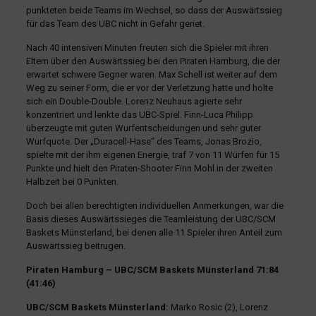
punkteten beide Teams im Wechsel, so dass der Auswärtssieg
für das Team des UBC nicht in Gefahr geriet.
Nach 40 intensiven Minuten freuten sich die Spieler mit ihren
Eltern über den Auswärtssieg bei den Piraten Hamburg, die der
erwartet schwere Gegner waren. Max Schell ist weiter auf dem
Weg zu seiner Form, die er vor der Verletzung hatte und holte
sich ein Double-Double. Lorenz Neuhaus agierte sehr
konzentriert und lenkte das UBC-Spiel. Finn-Luca Philipp
überzeugte mit guten Wurfentscheidungen und sehr guter
Wurfquote. Der „Duracell-Hase“ des Teams, Jonas Brozio,
spielte mit der ihm eigenen Energie, traf 7 von 11 Würfen für 15
Punkte und hielt den Piraten-Shooter Finn Mohl in der zweiten
Halbzeit bei 0 Punkten.
Doch bei allen berechtigten individuellen Anmerkungen, war die
Basis dieses Auswärtssieges die Teamleistung der UBC/SCM
Baskets Münsterland, bei denen alle 11 Spieler ihren Anteil zum
Auswärtssieg beitrugen.
Piraten Hamburg – UBC/SCM Baskets Münsterland 71:84
(41:46)
UBC/SCM Baskets Münsterland:
Marko Rosic (2), Lorenz