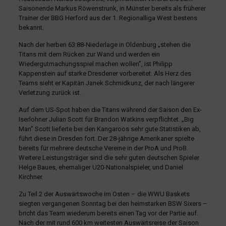
Saisonende Markus Röwenstrunk, in Münster bereits als früherer
Trainer der BBG Herford aus der 1. Regionalliga West bestens
bekannt.
Nach der herben 63:88-Niederlage in Oldenburg „stehen die
Titans mit dem Rücken zur Wand und werden ein
Wiedergutmachungsspiel machen wollen”, ist Philipp
Kappenstein auf starke Dresdener vorbereitet. Als Herz des
Teams sieht er Kapitän Janek Schmidkunz, der nach längerer
Verletzung zurück ist.
Auf dem US-Spot haben die Titans während der Saison den Ex-
Iserlohner Julian Scott für Brandon Watkins verpflichtet. „Big
Man” Scott lieferte bei den Kangaroos sehr gute Statistiken ab,
führt diese in Dresden fort. Der 28-jährige Amerikaner spielte
bereits für mehrere deutsche Vereine in der ProA und ProB.
Weitere Leistungsträger sind die sehr guten deutschen Spieler
Helge Baues, ehemaliger U20-Nationalspieler, und Daniel
Kirchner.
Zu Teil 2 der Auswärtswoche im Osten – die WWU Baskets
siegten vergangenen Sonntag bei den heimstarken BSW Sixers –
bricht das Team wiederum bereits einen Tag vor der Partie auf.
Nach der mit rund 600 km weitesten Auswärtsreise der Saison