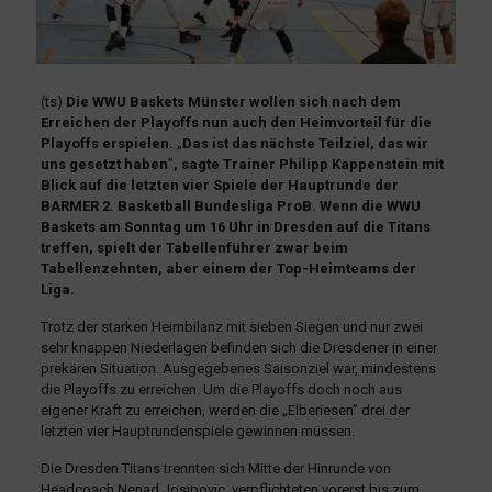
(ts)
Die WWU Baskets Münster wollen sich nach dem
Erreichen der Playoffs nun auch den Heimvorteil für die
Playoffs erspielen.
„
Das ist das nächste Teilziel, das wir
uns gesetzt haben
”
, sagte Trainer Philipp Kappenstein mit
Blick auf die letzten vier Spiele der Hauptrunde der
BARMER 2. Basketball Bundesliga ProB. Wenn die WWU
Baskets am Sonntag um 16 Uhr in Dresden auf die Titans
treffen, spielt der Tabellenführer zwar beim
Tabellenzehnten, aber einem der Top-Heimteams der
Liga.
Trotz der starken Heimbilanz mit sieben Siegen und nur zwei
sehr knappen Niederlagen befinden sich die Dresdener in einer
prekären Situation. Ausgegebenes Saisonziel war, mindestens
die Playoffs zu erreichen. Um die Playoffs doch noch aus
eigener Kraft zu erreichen, werden die „Elberiesen” drei der
letzten vier Hauptrundenspiele gewinnen müssen.
Die Dresden Titans trennten sich Mitte der Hinrunde von
Headcoach Nenad Josipovic, verpflichteten vorerst bis zum