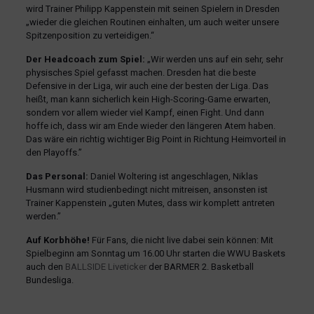
wird Trainer Philipp Kappenstein mit seinen Spielern in Dresden
„wieder die gleichen Routinen einhalten, um auch weiter unsere
Spitzenposition zu verteidigen.“
Der Headcoach zum Spiel:
„Wir werden uns auf ein sehr, sehr
physisches Spiel gefasst machen. Dresden hat die beste
Defensive in der Liga, wir auch eine der besten der Liga. Das
heißt, man kann sicherlich kein High-Scoring-Game erwarten,
sondern vor allem wieder viel Kampf, einen Fight. Und dann
hoffe ich, dass wir am Ende wieder den längeren Atem haben.
Das wäre ein richtig wichtiger Big Point in Richtung Heimvorteil in
den Playoffs.”
Das Personal:
Daniel Woltering ist angeschlagen, Niklas
Husmann wird studienbedingt nicht mitreisen, ansonsten ist
Trainer Kappenstein „guten Mutes, dass wir komplett antreten
werden.”
Auf Korbhöhe!
Für Fans, die nicht live dabei sein können: Mit
Spielbeginn am Sonntag um 16.00 Uhr starten die WWU Baskets
auch den
BALLSIDE Liveticker
der BARMER 2. Basketball
Bundesliga.