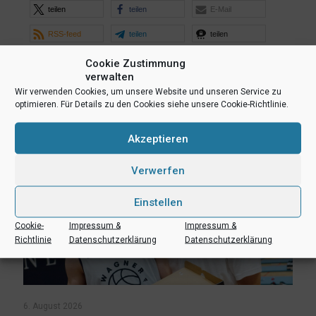
teilen
teilen
E-Mail
RSS-feed
teilen
teilen
teilen
Cookie Zustimmung
verwalten
Wir verwenden Cookies, um unsere Website und unseren Service zu
Ähnliche Beiträge
optimieren. Für Details zu den Cookies siehe unsere Cookie-Richtlinie.
Akzeptieren
Verwerfen
Einstellen
Cookie-
Impressum &
Impressum &
Richtlinie
Datenschutzerklärung
Datenschutzerklärung
6. August 2026