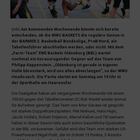
(mh)
Am kommenden Wochenende könnte sich bereits
entscheiden, ob die WWU BASKETS die reguläre Saison in
der BARMER 2. Basketball Bundesliga, ProB Nord, als
Tabellenführer abschließen werden, oder nicht. Mit dem
„Farm-Team“ EWE Baskets Oldenburg (BBL) wartet
nochmal ein herausragender Gegner auf das Team von
Philipp Kappenstein. „Oldenburg ist gerade in eigener
Halle bärenstark, wird uns alles abverlangen“, so der WWU
Headcoach. Die Partie startet am Samstag um 19 Uhr in
der Sporthalle am Haarenufer.
Die Gastgeber haben am vergangenen Wochenende mit einem
100:65 gegen den Tabellenzweiten SC Rist Wedel wieder einmal
für Aufsehen gesorgt. Das Team von Artur Gacaev ist gespickt
mit starken Doppellizenzspielern: Piet Niehues, Haris Hujic,
Jacob Hollatz, Robert Drijencic, Marcel Keßen und Till Isemann
haben in dieser Saison teils auch schon beachtliche Spielzeiten
in der BBL vorzuweisen. Geführt wird das Team vom starken US-
Powerforward Nigel Pruitt, der im Schnitt 15 Punkte, 3 Assists