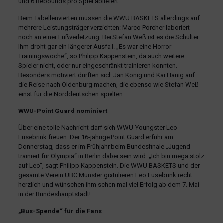
und 6 Rebounds pro Spiel abliefert.
Beim Tabellenvierten müssen die WWU BASKETS allerdings auf
mehrere Leistungsträger verzichten: Marco Porcher laboriert
noch an einer Fußverletzung. Bei Stefan Weß ist es die Schulter.
Ihm droht gar ein längerer Ausfall. „Es war eine Horror-
Trainingswoche“, so Philipp Kappenstein, da auch weitere
Spieler nicht, oder nur eingeschränkt trainieren konnten.
Besonders motiviert dürften sich Jan König und Kai Hänig auf
die Reise nach Oldenburg machen, die ebenso wie Stefan Weß
einst für die Norddeutschen spielten.
WWU-Point Guard nominiert
Über eine tolle Nachricht darf sich WWU-Youngster Leo
Lüsebrink freuen: Der 16-jährige Point Guard erfuhr am
Donnerstag, dass er im Frühjahr beim Bundesfinale „Jugend
trainiert für Olympia“ in Berlin dabei sein wird. „Ich bin mega stolz
auf Leo“, sagt Philipp Kappenstein. Die WWU BASKETS und der
gesamte Verein UBC Münster gratulieren Leo Lüsebrink recht
herzlich und wünschen ihm schon mal viel Erfolg ab dem 7. Mai
in der Bundeshauptstadt!
„Bus-Spende“ für die Fans