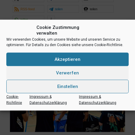
RSS-feed
teilen
teilen
teilen
Cookie Zustimmung
verwalten
Ähnliche Beiträge
Wir verwenden Cookies, um unsere Website und unseren Service zu
optimieren. Für Details zu den Cookies siehe unsere Cookie-Richtlinie.
Akzeptieren
Verwerfen
Einstellen
Cookie-
Impressum &
Impressum &
Richtlinie
Datenschutzerklärung
Datenschutzerklärung