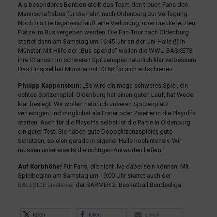
Als besonderes Bonbon stellt das Team den treuen Fans den
Mannschaftsbus für die Fahrt nach Oldenburg zur Verfügung.
Noch bis Freitagabend läuft eine Verlosung, über die die letzten
Plätze im Bus vergeben werden. Die Fan-Tour nach Oldenburg
startet dann am Samstag um 16:45 Uhr an der Uni-Halle (!) in
Münster. Mit Hilfe der „Bus-spende“ wollen die WWU BASKETS
ihre Chancen im schweren Spitzenspiel natürlich klar verbessern.
Das Hinspiel hat Münster mit 73:68 für sich entschieden.
Philipp Kappenstein:
„
Es wird ein mega schweres Spiel, ein
echtes Spitzenspiel. Oldenburg hat einen guten Lauf, hat Wedel
klar besiegt. Wir wollen natürlich unseren Spitzenplatz
verteidigen und möglichst als Erster oder Zweiter in die Playoffs
starten. Auch für die Playoffs selbst ist die Partie in Oldenburg
ein guter Test. Sie haben gute Doppellizenzspieler, gute
Schützen, spielen gerade in eigener Halle hochintensiv. Wir
müssen unsererseits die richtigen Antworten liefern.“
Auf Korbhöhe!
Für Fans, die nicht live dabei sein können: Mit
Spielbeginn am Samstag um 19:00 Uhr startet auch der
BALLSIDE Liveticker
der BARMER 2. Basketball Bundesliga.
teilen
teilen
E-Mail