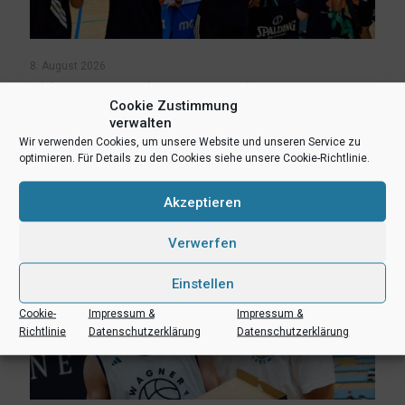
8. August 2026
Erlebnis Wagner-Academy! Lernen von den NBA-Stars Franz
Cookie Zustimmung
und Moritz Wagner
verwalten
Wir verwenden Cookies, um unsere Website und unseren Service zu
Mehr lesen
optimieren. Für Details zu den Cookies siehe unsere Cookie-Richtlinie.
Akzeptieren
Verwerfen
Einstellen
Cookie-
Impressum &
Impressum &
Richtlinie
Datenschutzerklärung
Datenschutzerklärung