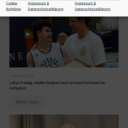
Cookie-
Impressum &
Impressum &
Richtlinie
Datenschutzerklärung
Datenschutzerklärung
6. August 2026
Lukas Freitag, Heikki Humpert und Leonard Dertmann im
Aufgebot
Mehr lesen