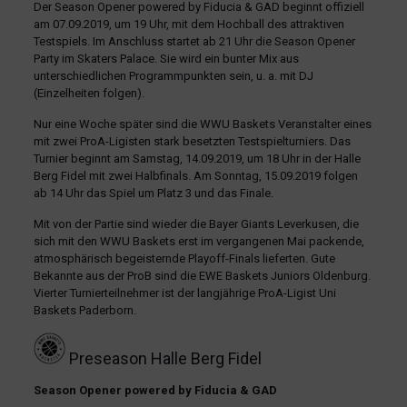
Der Season Opener powered by Fiducia & GAD beginnt offiziell
am 07.09.2019, um 19 Uhr, mit dem Hochball des attraktiven
Testspiels. Im Anschluss startet ab 21 Uhr die Season Opener
Party im Skaters Palace. Sie wird ein bunter Mix aus
unterschiedlichen Programmpunkten sein, u. a. mit DJ
(Einzelheiten folgen).
Nur eine Woche später sind die WWU Baskets Veranstalter eines
mit zwei ProA-Ligisten stark besetzten Testspielturniers. Das
Turnier beginnt am Samstag, 14.09.2019, um 18 Uhr in der Halle
Berg Fidel mit zwei Halbfinals. Am Sonntag, 15.09.2019 folgen
ab 14 Uhr das Spiel um Platz 3 und das Finale.
Mit von der Partie sind wieder die Bayer Giants Leverkusen, die
sich mit den WWU Baskets erst im vergangenen Mai packende,
atmosphärisch begeisternde Playoff-Finals lieferten. Gute
Bekannte aus der ProB sind die EWE Baskets Juniors Oldenburg.
Vierter Turnierteilnehmer ist der langjährige ProA-Ligist Uni
Baskets Paderborn.
Preseason Halle Berg Fidel
Season Opener powered by Fiducia & GAD