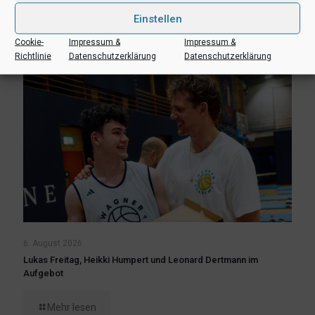
Einstellen
Mehr lesen
Cookie-
Impressum &
Impressum &
Richtlinie
Datenschutzerklärung
Datenschutzerklärung
6. August 2026
Lukas Freitag, Heikki Humpert und Leonard Dertmann im
Aufgebot
Mehr lesen