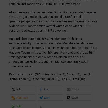
erzielen und kassierten 20 zum 30:67 Halbzeitstand.
Alles deutete auf einen sehr deutlichen Kantersieg der Hagener
hin, doch ganz so leicht wollten sich die UBC’ler nicht
geschlagen geben. Das 5. Achtel konnten sie 8:4 gewinnen, das
6. dann 13:7. Das vorletzte Achtel wurde dann wieder 10:13
verloren, das letzte aber mit 8:7 gewonnen.
Am Ende bedeutete die 69:97-Niederlage doch einen
Achtungserfolg – die Entwicklung der Münsteraner als Team
kann sich sehen lassen. Vor allem, wenn man bedenkt, dass die
Hagener Teams mit deutlich höheren Aufwand und bis zu fünf
Trainingseinheiten in der Woche trainieren, was bei der
angespannten Hallensituation im Münsteraner Basketball
undenkbar wäre.
Es spielten:
Levin (5 Punkte), Joshua (2), Simon (2), Leo (2),
Bjarne, Lean (2), Rune (28), Julian (6), Ole (12), Emil (10).
teilen
teilen
E-Mail
RSS-feed
teilen
teilen
teilen