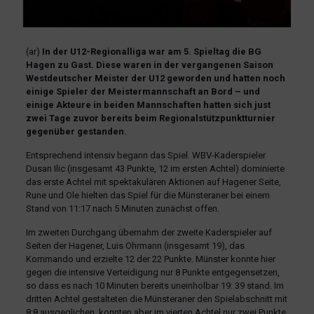
(ar)
In der U12-Regionalliga war am 5. Spieltag die BG
Hagen zu Gast. Diese waren in der vergangenen Saison
Westdeutscher Meister der U12 geworden und hatten noch
einige Spieler der Meistermannschaft an Bord – und
einige Akteure in beiden Mannschaften hatten sich just
zwei Tage zuvor bereits beim Regionalstützpunktturnier
gegenüber gestanden.
Entsprechend intensiv begann das Spiel. WBV-Kaderspieler
Dusan Ilic (insgesamt 43 Punkte, 12 im ersten Achtel) dominierte
das erste Achtel mit spektakulären Aktionen auf Hagener Seite,
Rune und Ole hielten das Spiel für die Münsteraner bei einem
Stand von 11:17 nach 5 Minuten zunächst offen.
Im zweiten Durchgang übernahm der zweite Kaderspieler auf
Seiten der Hagener, Luis Ohrmann (insgesamt 19), das
Kommando und erzielte 12 der 22 Punkte. Münster konnte hier
gegen die intensive Verteidigung nur 8 Punkte entgegensetzen,
so dass es nach 10 Minuten bereits uneinholbar 19: 39 stand. Im
dritten Achtel gestalteten die Münsteraner den Spielabschnitt mit
8:8 ausgeglichen, konnten aber im vierten Achtel nur zwei Punkte