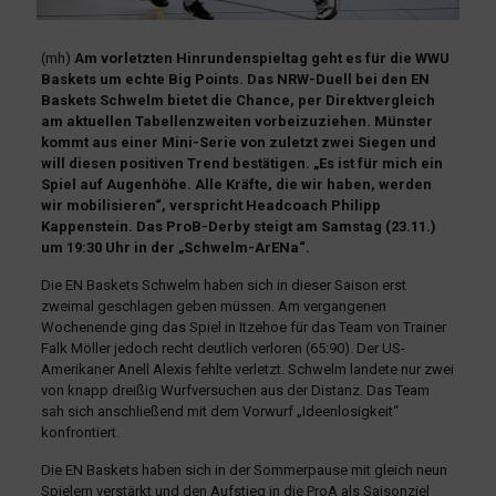
(mh)
Am vorletzten Hinrundenspieltag geht es für die WWU
Baskets um echte Big Points. Das NRW-Duell bei den EN
Baskets Schwelm bietet die Chance, per Direktvergleich
am aktuellen Tabellenzweiten vorbeizuziehen. Münster
kommt aus einer Mini-Serie von zuletzt zwei Siegen und
will diesen positiven Trend bestätigen. „Es ist für mich ein
Spiel auf Augenhöhe. Alle Kräfte, die wir haben, werden
wir mobilisieren“, verspricht Headcoach Philipp
Kappenstein. Das ProB-Derby steigt am Samstag (23.11.)
um 19:30 Uhr in der „Schwelm-ArENa“.
Die EN Baskets Schwelm haben sich in dieser Saison erst
zweimal geschlagen geben müssen. Am vergangenen
Wochenende ging das Spiel in Itzehoe für das Team von Trainer
Falk Möller jedoch recht deutlich verloren (65:90). Der US-
Amerikaner Anell Alexis fehlte verletzt. Schwelm landete nur zwei
von knapp dreißig Wurfversuchen aus der Distanz. Das Team
sah sich anschließend mit dem Vorwurf „Ideenlosigkeit“
konfrontiert.
Die EN Baskets haben sich in der Sommerpause mit gleich neun
Spielern verstärkt und den Aufstieg in die ProA als Saisonziel