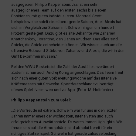
ausgegeben. Philipp Kappenstein: „Es ist ein sehr
ausgeglichenes Team auf den ersten sechs bis sieben
Positionen, mit guten Individualisten. Montreal Scott
beispielsweise spielt eine überragende Saison, Anell Alexis hat
sich im Vergleich zur Saison mit Schwenningen um hundert
Prozent gesteigert. Dazu gibt es alte Bekannte wie Zahariev,
Khartchenkov, Fiorentino, den Dänen Knudsen. Das alles sind
Spieler, die Spiele entscheiden können. Wir wissen auch um die
offensive Rebound-Stärke von Zahariev und Alexis, die wir in den
Griff bekommen müssen.“
Bei den WWU Baskets ist die Zahl der Ausfälle unverändert.
Zudem ist nun auch Andrej König angeschlagen. Das Team freut
sich nach einer guten Vorbereitungswoche auf das intensive
Kräftemessen mit Schwelm. Sportdeutschland.tv überträgt
dieses Spiel live im web und via App. (Foto: M. Holtrichter)
Philipp Kappenstein zum Spiel:
„Die Vorfreude ist extrem. Schwelm war für uns in den letzten
Jahren immer eines der wichtigsten, intensivsten und auch
erfolgreichsten Auswärtsspiele. Es waren immer Highlights. Wir
freuen uns auf die Atmosphäre, sind absolut bereit für ein
richtiges Spitzenspiel. Schwelm hat gerade zuhause bislang