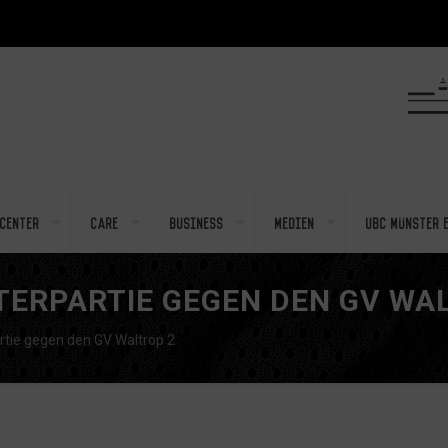
center
Care
Business
Medien
UBC Münster e
TERPARTIE GEGEN DEN GV WA
rtie gegen den GV Waltrop 2