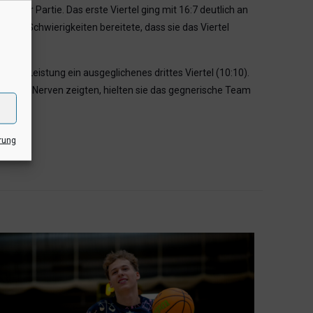
 der Partie. Das erste Viertel ging mit 16:7 deutlich an
lche Schwierigkeiten bereitete, dass sie das Viertel
fense-Leistung ein ausgeglichenes drittes Viertel (10:10).
C-Damen Nerven zeigten, hielten sie das gegnerische Team
rung