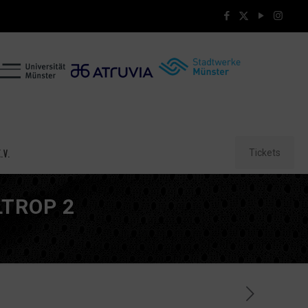
Tickets
.V.
LTROP 2