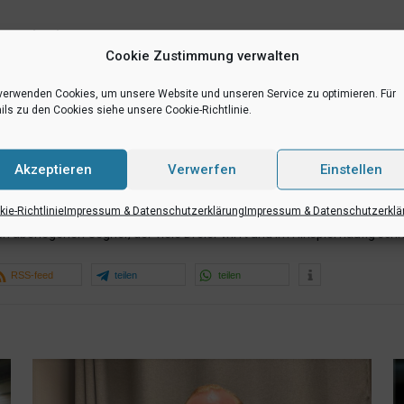
raunschweig
Cookie Zustimmung verwalten
 die UBC/SCM Baskets als Favorit ins Spiel und wollen dieser Favoritens
verwenden Cookies, um unsere Website und unseren Service zu optimieren. Für
ils zu den Cookies siehe unsere Cookie-Richtlinie.
Schub. Der Topscorer des Braunschweiger Bundesliganachwuchses ist Sho
 zu den besten Reboundern des Braunschweiger Teams, Small Forward L
Akzeptieren
Verwerfen
Einstellen
n“ ihren ersten und einzigen Saisonsieg (89:74 Heimsieg gegen die Sha
it 65:79.
ie-Richtlinie
Impressum & Datenschutzerklärung
Impressum & Datenschutzerklä
überlegenen Gegner, der viele Dreier wirft und im Hinspiel häufig schn
RSS-feed
teilen
teilen