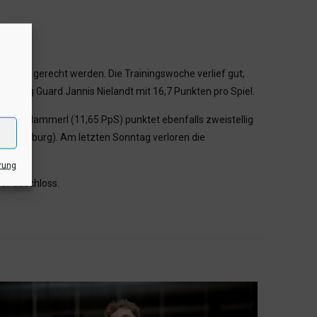
tellung gerecht werden. Die Trainingswoche verlief gut,
oting Guard Jannis Nielandt mit 16,7 Punkten pro Spiel.
uca Hammerl (11,65 PpS) punktet ebenfalls zweistellig
rks Hamburg). Am letzten Sonntag verloren die
rung
ell abschloss.