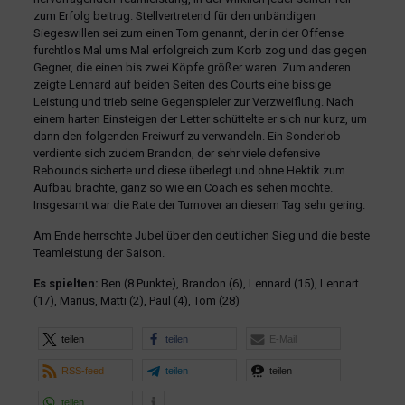
zum Erfolg beitrug. Stellvertretend für den unbändigen
Siegeswillen sei zum einen Tom genannt, der in der Offense
furchtlos Mal ums Mal erfolgreich zum Korb zog und das gegen
Gegner, die einen bis zwei Köpfe größer waren. Zum anderen
zeigte Lennard auf beiden Seiten des Courts eine bissige
Leistung und trieb seine Gegenspieler zur Verzweiflung. Nach
einem harten Einsteigen der Letter schüttelte er sich nur kurz, um
dann den folgenden Freiwurf zu verwandeln. Ein Sonderlob
verdiente sich zudem Brandon, der sehr viele defensive
Rebounds sicherte und diese überlegt und ohne Hektik zum
Aufbau brachte, ganz so wie ein Coach es sehen möchte.
Insgesamt war die Rate der Turnover an diesem Tag sehr gering.
Am Ende herrschte Jubel über den deutlichen Sieg und die beste
Teamleistung der Saison.
Es spielten:
Ben (8 Punkte), Brandon (6), Lennard (15), Lennart
(17), Marius, Matti (2), Paul (4), Tom (28)
teilen
teilen
E-Mail
RSS-feed
teilen
teilen
teilen