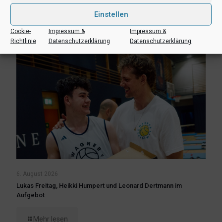
Einstellen
Mehr lesen
Cookie-
Impressum &
Impressum &
Richtlinie
Datenschutzerklärung
Datenschutzerklärung
6. August 2026
Lukas Freitag, Heikki Humpert und Leonard Dertmann im
Aufgebot
Mehr lesen