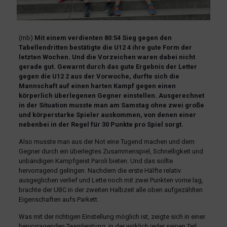
(mb)
Mit einem verdienten 80:54 Sieg gegen den
Tabellendritten bestätigte die U12 4 ihre gute Form der
letzten Wochen. Und die Vorzeichen waren dabei nicht
gerade gut. Gewarnt durch das gute Ergebnis der Letter
gegen die U12 2 aus der Vorwoche, durfte sich die
Mannschaft auf einen harten Kampf gegen einen
körperlich überlegenen Gegner einstellen. Ausgerechnet
in der Situation musste man am Samstag ohne zwei große
und körperstarke Spieler auskommen, von denen einer
nebenbei in der Regel für 30 Punkte pro Spiel sorgt.
Also musste man aus der Not eine Tugend machen und dem
Gegner durch ein überlegtes Zusammenspiel, Schnelligkeit und
unbändigen Kampfgeist Paroli bieten. Und das sollte
hervorragend gelingen. Nachdem die erste Hälfte relativ
ausgeglichen verlief und Lette noch mit zwei Punkten vorne lag,
brachte der UBC in der zweiten Halbzeit alle oben aufgezählten
Eigenschaften aufs Parkett.
Was mit der richtigen Einstellung möglich ist, zeigte sich in einer
hervorragenden Teamleistung, in der wirklich jeder seinen Teil