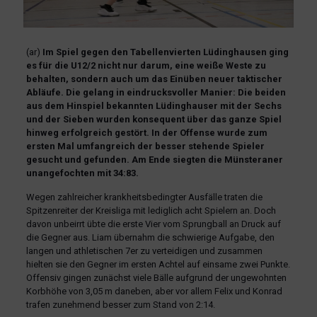
(ar)
Im Spiel gegen den Tabellenvierten Lüdinghausen ging
es für die U12/2 nicht nur darum, eine weiße Weste zu
behalten, sondern auch um das Einüben neuer taktischer
Abläufe. Die gelang in eindrucksvoller Manier: Die beiden
aus dem Hinspiel bekannten Lüdinghauser mit der Sechs
und der Sieben wurden konsequent über das ganze Spiel
hinweg erfolgreich gestört. In der Offense wurde zum
ersten Mal umfangreich der besser stehende Spieler
gesucht und gefunden. Am Ende siegten die Münsteraner
unangefochten mit 34:83.
Wegen zahlreicher krankheitsbedingter Ausfälle traten die
Spitzenreiter der Kreisliga mit lediglich acht Spielern an. Doch
davon unbeirrt übte die erste Vier vom Sprungball an Druck auf
die Gegner aus. Liam übernahm die schwierige Aufgabe, den
langen und athletischen 7er zu verteidigen und zusammen
hielten sie den Gegner im ersten Achtel auf einsame zwei Punkte.
Offensiv gingen zunächst viele Bälle aufgrund der ungewohnten
Korbhöhe von 3,05 m daneben, aber vor allem Felix und Konrad
trafen zunehmend besser zum Stand von 2:14.