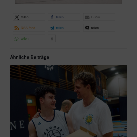
teilen
teilen
E-Mail
RSS-feed
teilen
teilen
teilen
Ähnliche Beiträge