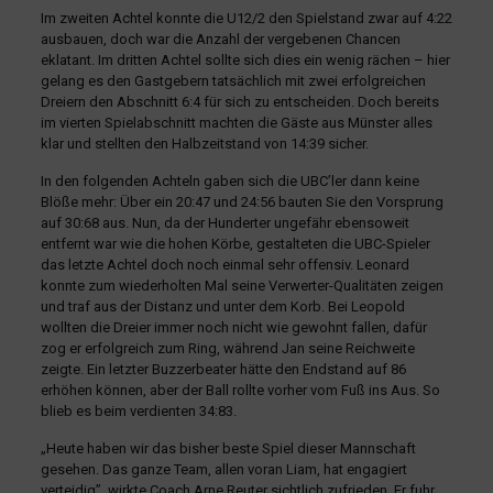
Im zweiten Achtel konnte die U12/2 den Spielstand zwar auf 4:22
ausbauen, doch war die Anzahl der vergebenen Chancen
eklatant. Im dritten Achtel sollte sich dies ein wenig rächen – hier
gelang es den Gastgebern tatsächlich mit zwei erfolgreichen
Dreiern den Abschnitt 6:4 für sich zu entscheiden. Doch bereits
im vierten Spielabschnitt machten die Gäste aus Münster alles
klar und stellten den Halbzeitstand von 14:39 sicher.
In den folgenden Achteln gaben sich die UBC’ler dann keine
Blöße mehr: Über ein 20:47 und 24:56 bauten Sie den Vorsprung
auf 30:68 aus. Nun, da der Hunderter ungefähr ebensoweit
entfernt war wie die hohen Körbe, gestalteten die UBC-Spieler
das letzte Achtel doch noch einmal sehr offensiv. Leonard
konnte zum wiederholten Mal seine Verwerter-Qualitäten zeigen
und traf aus der Distanz und unter dem Korb. Bei Leopold
wollten die Dreier immer noch nicht wie gewohnt fallen, dafür
zog er erfolgreich zum Ring, während Jan seine Reichweite
zeigte. Ein letzter Buzzerbeater hätte den Endstand auf 86
erhöhen können, aber der Ball rollte vorher vom Fuß ins Aus. So
blieb es beim verdienten 34:83.
„Heute haben wir das bisher beste Spiel dieser Mannschaft
gesehen. Das ganze Team, allen voran Liam, hat engagiert
verteidig”, wirkte Coach Arne Reuter sichtlich zufrieden. Er fuhr