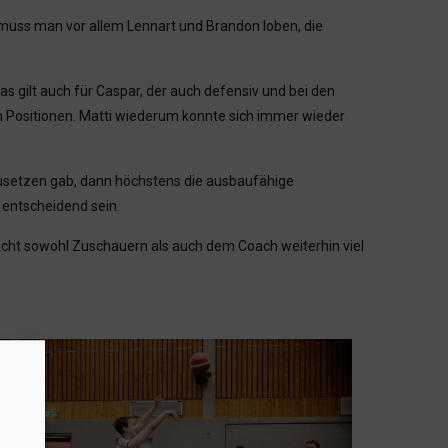
e muss man vor allem Lennart und Brandon loben, die
s gilt auch für Caspar, der auch defensiv und bei den
n Positionen. Matti wiederum konnte sich immer wieder
zusetzen gab, dann höchstens die ausbaufähige
entscheidend sein.
acht sowohl Zuschauern als auch dem Coach weiterhin viel