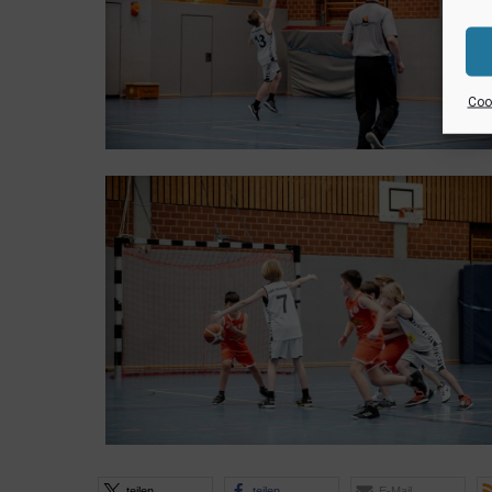
Cook
teilen
teilen
E-Mail