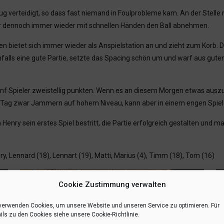
ug verteidigt, so dass fast niemand in Foulprobleme kam. An der Stell
 dennoch immer wieder mit schnellen Händen den Ball abnehmen.
n bietet sich immer wieder als Anspielstation an und zieht zum Korb. Da
lls eine gute Partie, setzte das Spacing schön um und warf aus gute
fünf Spieler zweistellig punkten. Wenn es an diesem Morgen etwas aus
 Tag zwar Jammern auf hohem Niveau, kann aber in einem engen Spiel 
ry sein erstes Spiel bestritt, die Partie erfolgreich gestalten und m
y, Lennard (18), Lennart (19), Matti, Marius (4), Timm (18), Tom (16)
Cookie Zustimmung verwalten
verwenden Cookies, um unsere Website und unseren Service zu optimieren. Für
ils zu den Cookies siehe unsere Cookie-Richtlinie.