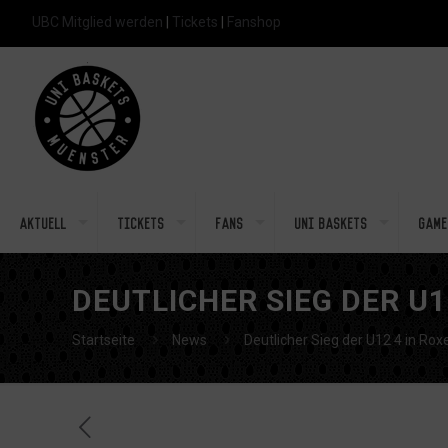
UBC Mitglied werden
|
Tickets
|
Fanshop
Aktuell
Tickets
Fans
Uni Baskets
Game
DEUTLICHER SIEG DER U1
Startseite
News
Deutlicher Sieg der U12 4 in Roxe