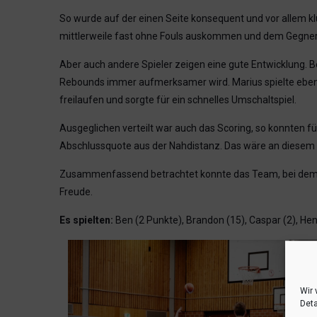
So wurde auf der einen Seite konsequent und vor allem kl
mittlerweile fast ohne Fouls auskommen und dem Gegner
Aber auch andere Spieler zeigen eine gute Entwicklung. Be
Rebounds immer aufmerksamer wird. Marius spielte ebenfa
freilaufen und sorgte für ein schnelles Umschaltspiel.
Ausgeglichen verteilt war auch das Scoring, so konnten 
Abschlussquote aus der Nahdistanz. Das wäre an diesem
Zusammenfassend betrachtet konnte das Team, bei dem Hen
Freude.
Es spielten:
Ben (2 Punkte), Brandon (15), Caspar (2), Henr
Wir 
Deta