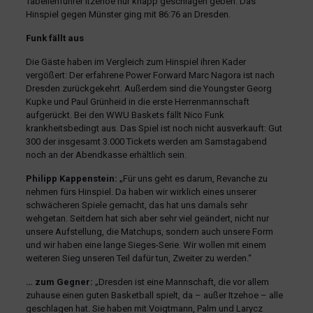
Tabellenführer Itzehoe nur knapp geschlagen geben. Das
Hinspiel gegen Münster ging mit 86:76 an Dresden.
Funk fällt aus
Die Gäste haben im Vergleich zum Hinspiel ihren Kader
vergößert: Der erfahrene Power Forward Marc Nagora ist nach
Dresden zurückgekehrt. Außerdem sind die Youngster Georg
Kupke und Paul Grünheid in die erste Herrenmannschaft
aufgerückt. Bei den WWU Baskets fällt Nico Funk
krankheitsbedingt aus. Das Spiel ist noch nicht ausverkauft: Gut
300 der insgesamt 3.000 Tickets werden am Samstagabend
noch an der Abendkasse erhältlich sein.
Philipp Kappenstein:
„Für uns geht es darum, Revanche zu
nehmen fürs Hinspiel. Da haben wir wirklich eines unserer
schwächeren Spiele gemacht, das hat uns damals sehr
wehgetan. Seitdem hat sich aber sehr viel geändert, nicht nur
unsere Aufstellung, die Matchups, sondern auch unsere Form
und wir haben eine lange Sieges-Serie. Wir wollen mit einem
weiteren Sieg unseren Teil dafür tun, Zweiter zu werden.“
… zum Gegner:
„Dresden ist eine Mannschaft, die vor allem
zuhause einen guten Basketball spielt, da – außer Itzehoe – alle
geschlagen hat. Sie haben mit Voigtmann, Palm und Larycz