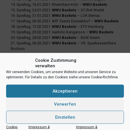
14. Spieltag, 16.01.2021: RheinStars Köln –
WWU Baskets
15. Spieltag, 24.01.2021:
WWU Baskets
– SC Rist Wedel
16. Spieltag, 31.01.2021:
WWU Baskets
– LOK Bernau
17. Spieltag, 06.02.2021: ART Giants Düsseldorf –
WWU Baskets
18. Spieltag, 13.02.2021:
WWU Baskets
– ETV Hamburg
19. Spieltag, 20.02.2021: Iserlohn Kangaroos –
WWU Baskets
20. Spieltag, 28.02.2021:
WWU Baskets
– BSW Sixers
21. Spieltag, 06.03.2021:
WWU Baskets
– VfL SparkassenStars
Bochum
22. Spieltag, 13.03.2021: Iserlohn Kangaroos –
WWU Baskets
Cookie Zustimmung
verwalten
teilen
teilen
E-Mail
Wir verwenden Cookies, um unsere Website und unseren Service zu
RSS-feed
teilen
teilen
optimieren. Für Details zu den Cookies siehe unsere Cookie-Richtlinie.
teilen
Akzeptieren
Verwerfen
Ähnliche Beiträge
Einstellen
Cookie-
Impressum &
Impressum &