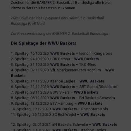
Zeichen für die BARMER 2. Basketball Bundesliga alle freien
Plätze in der ProB besetzen zu können.
Zum Download des Spielplans der BARMER 2. Basketball
Bundeliga ProB Nord
Zur Pressemitteilung der BARMER 2. Basketball Bundesliga
Die Spieltage der WWU Baskets
1. Spieltag, 16.10.2020:
WWU Baskets
– Iserlohn Kangaroos
2. Spieltag, 24.10.2020: LOK Bernau –
WWU Baskets
3. Spieltag, 31.10.2020:
WWU Baskets
– TKS 49ers
4. Spieltag, 07.11.2020: VfL SparkassenStars Bochum –
WWU
Baskets
5. Spieltag, 14.11.2020: Itzehoe Eagles –
WWU Baskets
6. Spieltag, 22.11.2020:
WWU Baskets
– ART Giants Düsseldorf
7. Spieltag, 28.11.2020: BSW Sixers –
WWU Baskets
8. Spieltag, 06.12.2020:
WWU Baskets
– EN Baskets Schwelm
9. Spieltag, 13.12.2020: ETV Hamburg –
WWU Baskets
10. Spieltag, 19.12.2020:
WWU Baskets
– RheinStars Köln
11. Spieltag, 26.12.2020: SC Rist Wedel –
WWU Baskets
12. Spieltag, 02.01.2021: EN Baskets Schwelm –
WWU Baskets
13. Spieltag, 10.01.2021:
WWU Baskets
– Itzehoe Eagles