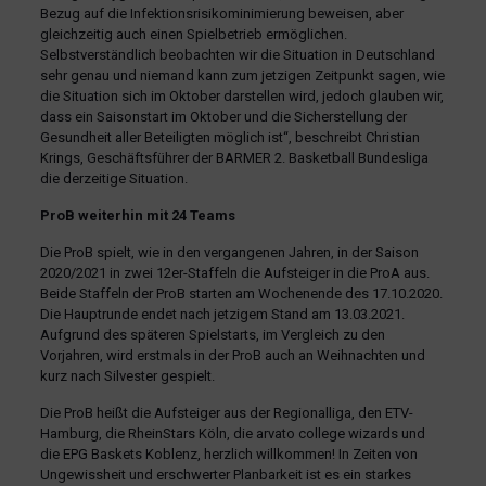
Bezug auf die Infektionsrisikominimierung beweisen, aber
gleichzeitig auch einen Spielbetrieb ermöglichen.
Selbstverständlich beobachten wir die Situation in Deutschland
sehr genau und niemand kann zum jetzigen Zeitpunkt sagen, wie
die Situation sich im Oktober darstellen wird, jedoch glauben wir,
dass ein Saisonstart im Oktober und die Sicherstellung der
Gesundheit aller Beteiligten möglich ist“, beschreibt Christian
Krings, Geschäftsführer der BARMER 2. Basketball Bundesliga
die derzeitige Situation.
ProB weiterhin mit 24 Teams
Die ProB spielt, wie in den vergangenen Jahren, in der Saison
2020/2021 in zwei 12er-Staffeln die Aufsteiger in die ProA aus.
Beide Staffeln der ProB starten am Wochenende des 17.10.2020.
Die Hauptrunde endet nach jetzigem Stand am 13.03.2021.
Aufgrund des späteren Spielstarts, im Vergleich zu den
Vorjahren, wird erstmals in der ProB auch an Weihnachten und
kurz nach Silvester gespielt.
Die ProB heißt die Aufsteiger aus der Regionalliga, den ETV-
Hamburg, die RheinStars Köln, die arvato college wizards und
die EPG Baskets Koblenz, herzlich willkommen! In Zeiten von
Ungewissheit und erschwerter Planbarkeit ist es ein starkes