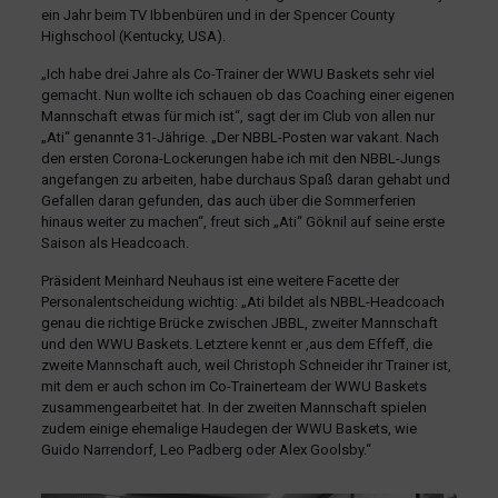
ein Jahr beim TV Ibbenbüren und in der Spencer County
Highschool (Kentucky, USA).
„Ich habe drei Jahre als Co-Trainer der WWU Baskets sehr viel
gemacht. Nun wollte ich schauen ob das Coaching einer eigenen
Mannschaft etwas für mich ist“, sagt der im Club von allen nur
„Ati“ genannte 31-Jährige. „Der NBBL-Posten war vakant. Nach
den ersten Corona-Lockerungen habe ich mit den NBBL-Jungs
angefangen zu arbeiten, habe durchaus Spaß daran gehabt und
Gefallen daran gefunden, das auch über die Sommerferien
hinaus weiter zu machen“, freut sich „Ati“ Göknil auf seine erste
Saison als Headcoach.
Präsident Meinhard Neuhaus ist eine weitere Facette der
Personalentscheidung wichtig: „Ati bildet als NBBL-Headcoach
genau die richtige Brücke zwischen JBBL, zweiter Mannschaft
und den WWU Baskets. Letztere kennt er ,aus dem Effeff̔, die
zweite Mannschaft auch, weil Christoph Schneider ihr Trainer ist,
mit dem er auch schon im Co-Trainerteam der WWU Baskets
zusammengearbeitet hat. In der zweiten Mannschaft spielen
zudem einige ehemalige Haudegen der WWU Baskets, wie
Guido Narrendorf, Leo Padberg oder Alex Goolsby.“