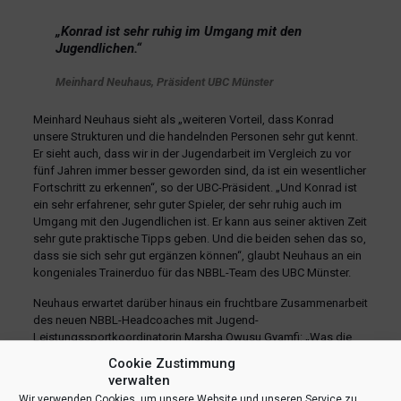
„Konrad ist sehr ruhig im Umgang mit den
Jugendlichen.“
Meinhard Neuhaus, Präsident UBC Münster
Meinhard Neuhaus sieht als „weiteren Vorteil, dass Konrad
unsere Strukturen und die handelnden Personen sehr gut kennt.
Er sieht auch, dass wir in der Jugendarbeit im Vergleich zu vor
fünf Jahren immer besser geworden sind, da ist ein wesentlicher
Fortschritt zu erkennen“, so der UBC-Präsident. „Und Konrad ist
ein sehr erfahrener, sehr guter Spieler, der sehr ruhig auch im
Umgang mit den Jugendlichen ist. Er kann aus seiner aktiven Zeit
sehr gute praktische Tipps geben. Und die beiden sehen das so,
dass sie sich sehr gut ergänzen können“, glaubt Neuhaus an ein
kongeniales Trainerduo für das NBBL-Team des UBC Münster.
Neuhaus erwartet darüber hinaus ein fruchtbare Zusammenarbeit
des neuen NBBL-Headcoaches mit Jugend-
Leistungssportkoordinatorin Marsha Owusu Gyamfi: „Was die
Spielphilosphie angeht, werden Marsha und Ati ihre Gespräche
Cookie Zustimmung
nun intensivieren. Sie sind da beide sehr offen. Insofern passte
verwalten
die Besetzung unseres NBBL-Headcoaches mit Ati sehr gut.“
Wir verwenden Cookies, um unsere Website und unseren Service zu