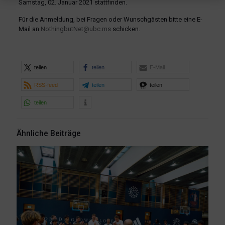
Samstag, 02. Januar 2021 stattfinden.
Für die Anmeldung, bei Fragen oder Wunschgästen bitte eine E-
Mail an
NothingbutNet@ubc.ms
schicken.
teilen
teilen
E-Mail
RSS-feed
teilen
teilen
teilen
Ähnliche Beiträge