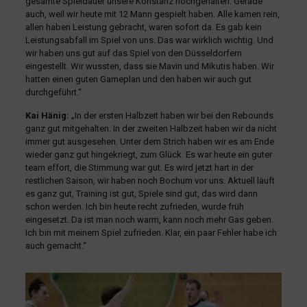
gesamte Spieldauer unsere Konstanz hochgehalten. Gerade
auch, weil wir heute mit 12 Mann gespielt haben. Alle kamen rein,
allen haben Leistung gebracht, waren sofort da. Es gab kein
Leistungsabfall im Spiel von uns. Das war wirklich wichtig. Und
wir haben uns gut auf das Spiel von den Düsseldorfern
eingestellt. Wir wussten, dass sie Mavin und Mikutis haben. Wir
hatten einen guten Gameplan und den haben wir auch gut
durchgeführt.“
Kai Hänig:
„In der ersten Halbzeit haben wir bei den Rebounds
ganz gut mitgehalten. In der zweiten Halbzeit haben wir da nicht
immer gut ausgesehen. Unter dem Strich haben wir es am Ende
wieder ganz gut hingekriegt, zum Glück. Es war heute ein guter
team effort, die Stimmung war gut. Es wird jetzt hart in der
restlichen Saison, wir haben noch Bochum vor uns. Aktuell läuft
es ganz gut, Training ist gut, Spiele sind gut, das wird dann
schon werden. Ich bin heute recht zufrieden, wurde früh
eingesetzt. Da ist man noch warm, kann noch mehr Gas geben.
Ich bin mit meinem Spiel zufrieden. Klar, ein paar Fehler habe ich
auch gemacht.“