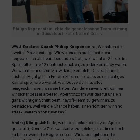
Philipp Kappenstein lobte die geschlossene Teamleistung
in Düsseldorf.
Foto: Norbert Schulz
WWU-Baskets-Coach Philipp Kappenstein:
„Wir haben den
zweiten Platz bestätigt. Wir wollen den auch nicht mehr
hergeben. Ich bin heute besonders froh, weil wir alle 12 Leute im
Spiel hatten, alle 12 contributet haben, zu jeder Zeit ready waren.
Wir waren zum ersten Mal wirklich komplett. Das ist für mich
auch ein Highlight. Im Endeffekt ist es so, dass es ein richtiges
Kampfspiel, wie erwartet, war. Düsseldorf hat alles
reingeschmissen, was sie hatten. Am defensiven Brett können
wir sicher besser arbeiten. Aber trotzdem war das für uns ein
ganz wichtiger Schritt beim Playoff-Team zu gewinnen, zu
bestätigen, weil wir die Chance haben, einen richtigen winning
streak weiterhin fortzusetzen.“
Andrej König:
„Ich finde, wir haben schon die letzten Spiele
geschafft, über die Zeit konstanter zu spielen, nicht in ein Loch
zu fallen, wenn die Gegner scoren. Wir haben gut über die