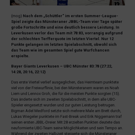
(mog)
Nach dem „Schüttler“ im ersten Summer-League-
Spiel zeigte das Münsteraner JBBL-Team vier Tage später
große Fortschritte und eine deutlich bessere Leistung. In
Leverkusen verlor das Team mit 78:83, vorrangig aufgrund
der schlechten Terfferquote im letzten Viertel. Nur 12
Punkte gelangen im letzten Spielabschnitt, obwohl sich
das Team wie im gesamten Spiel gute Wurfchancen
erspielte.
Bayer Giants Leverkusen – UBC Münster 83:78 (27:22,
14:28, 20:16, 22:12)
Das erste Viertel verlief ausgeglichen, das Heimteam punktete
viel von der Freiwurflinie, bei den Münsteranern waren es Noah
Liem und Lennox Groh, die für die meisten Punkte sorgten (15).
Das änderte sich im zweiten Spielabschnitt, in dem alle UBC-
Spieler eingesetzt wurden und zur guten Leistung beitrugen.
Bigman Adel Medford setzte sich mehrere Male am Brett durch,
Lukas Wiegeler punktete im Fast-Break und Erik Niggemann traf
seinen ersten JBBL-Dreier. Mit 28 erzielten Punkten deutete das
neuformierte UBC-Team seine Möglichkeiten und sein Tempo an.
Während der zweiten Halbzeit steigerte sich die Münsteraner