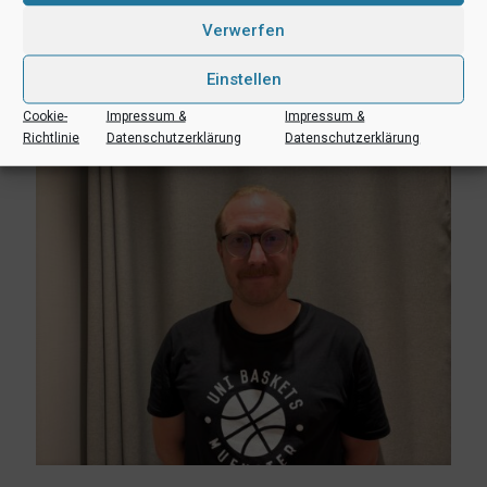
6. August 2026
Verwerfen
Lukas Freitag, Heikki Humpert und Leonard Dertmann im
Aufgebot
Einstellen
Mehr lesen
Cookie-
Impressum &
Impressum &
Richtlinie
Datenschutzerklärung
Datenschutzerklärung