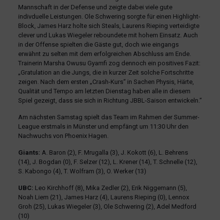
Mannschaft in der Defense und zeigte dabei viele gute
indivduelle Leistungen. Ole Schwering sorgte für einen Highlight-
Block, James Harz holte sich Steals, Laurens Rieping verteidigte
clever und Lukas Wiegeler reboundete mit hohem Einsatz. Auch
in der Offense spielten die Gäste gut, doch wie eingangs
erwähnt zu selten mit dem erfolgreichen Abschluss am Ende.
Trainerin Marsha Owusu Gyamfi zog dennoch ein positives Fazit:
„Gratulation an die Jungs, die in kurzer Zeit solche Fortschritte
zeigen. Nach dem ersten „Crash-Kurs“ in Sachen Physis, Härte,
Qualität und Tempo am letzten Dienstag haben alle in diesem
Spiel gezeigt, dass sie sich in Richtung JBBL-Saison entwickeln.“
Am nächsten Samstag spielt das Team im Rahmen der Summer-
League erstmals in Münster und empfängt um 11:30 Uhr den
Nachwuchs von Phoenix Hagen.
Giants:
A. Baron (2), F. Mrugalla (3), J. Kokott (6), L. Behrens
(14), J. Bogdan (0), F. Selzer (12), L. Krener (14), T. Schnelle (12),
S. Kabongo (4), T. Wolfram (3), O. Werker (13)
UBC:
Leo Kirchhoff (8), Mika Zedler (2), Erik Niggemann (5),
Noah Liem (21), James Harz (4), Laurens Rieping (0), Lennox
Groh (25), Lukas Wiegeler (3), Ole Schwering (2), Adel Medford
(10)