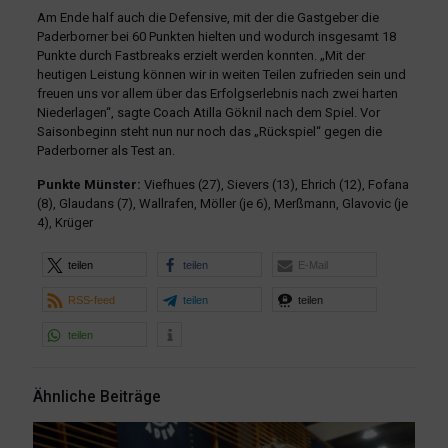
Am Ende half auch die Defensive, mit der die Gastgeber die
Paderborner bei 60 Punkten hielten und wodurch insgesamt 18
Punkte durch Fastbreaks erzielt werden konnten. „Mit der
heutigen Leistung können wir in weiten Teilen zufrieden sein und
freuen uns vor allem über das Erfolgserlebnis nach zwei harten
Niederlagen“, sagte Coach Atilla Göknil nach dem Spiel. Vor
Saisonbeginn steht nun nur noch das „Rückspiel“ gegen die
Paderborner als Test an.
Punkte Münster:
Viefhues (27), Sievers (13), Ehrich (12), Fofana
(8), Glaudans (7), Wallrafen, Möller (je 6), Merßmann, Glavovic (je
4), Krüger
teilen
teilen
E-Mail
RSS-feed
teilen
teilen
teilen
Ähnliche Beiträge