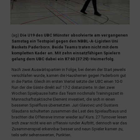
(ag)
Die U19 des UBC Münster absolvierte am vergangenen
Samstag ein Testspiel gegen den NBBL-A-Ligisten Uni
Baskets Paderborn. Beide Teams traten nicht mit dem
kompletten Kader an. Mit zehn einsatzfähigen Spielern
gelang dem UBC dabei ein 87:60 (37:29)-Heimerfolg.
Nach zwei Auswärtspartien in Folge, bei denen der Start jeweils
verschlafen wurde, kamen die Hausherren gegen Paderborn gut
in die Partie. Gleich im ersten Viertel setzte der UBC einen 10-0
Run der die Gäste direkt auf 17-2 distanzierte. In den zwei
Wochen Spielpause hatte das Team nochmals Trainingszeit in
Mannschaftstaktische Element investiert, die sich in einen
besseren Spielfluss übersetzten. Juri Glavovic und Gustavs
Glaudans schulterten zusammen die Last des Spielaufbaus und
brachten die Offensive immer wieder auf Kurs. 27 Turnover lesen
sich zwar nicht wie ein offensiv runder Auftritt, dennoch war das
Zusammenspiel erkennbar besser und neun Spieler kamen zu,
teils sehr sehenswerten, Punkten.