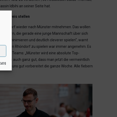
ssin Idbihi an seiner Seite hat.
er Beweis stellen
s Rhöndorf wieder nach Münster mitnehmen. Das wollen
erhindern, die gerade eine junge Mannschaft über sich
chst minimieren und deutlich cleverer spielen“, warnt
tädter. „In Rhöndorf zu spielen war immer angenehm. Es
 jungen Teams: „Münster wird eine absolute Top-
cht ist es auch ganz gut, dass man jetzt die vermeintlich
rung
, haben uns gut vorbereitet die ganze Woche. Alle fiebern