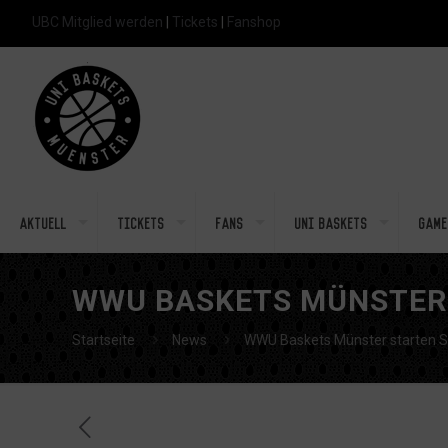
UBC Mitglied werden
|
Tickets
|
Fanshop
Aktuell
Tickets
Fans
Uni Baskets
Game
WWU BASKETS MÜNSTER 
Startseite
News
WWU Baskets Münster starten S