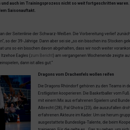
n und auch im Trainingsprozess nicht so weit fortgeschritten waren. 
dem Saisonauftakt.
an der Seitenlinie der Schwarz-Weißen. Die Vorbereitung verlief zunächst
n“, so der 39-Jährige. Dann aber sei sie „so ein bisschen ins Stocken 
at uns so ein bisschen davon abgehalten, dass wir noch weiter voranko
Itzehoe Eagles (
zum Bericht
) am vergangenen Wochenende zeigte auf
nspielen, dann ist alles gut.“
Dragons vom Drachenfels wollen reifen
Die Dragons Rhöndorf gehören zu den Teams in de
Erstligisten kooperieren. Die Basketballer vom Fu
mit einem Mix aus erfahrenen Spielern und Bunde
Albrecht (28), Pal Ghotra (23), die auszufallen dro
erfahrenen Akteure im Kader. Um sie herum gruppie
ausgestattete Bundesliga-Talente, die beim Koop
trainieren. Für die gelte es, „Gas zu geben, um si