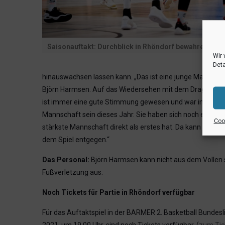
Saisonauftakt: Durchblick in Rhöndorf bewahren.
Foto
Wir 
Deta
hinauswachsen lassen kann. „Das ist eine junge Mannschaft
Björn Harmsen. Auf das Wiedersehen mit dem Dragon Dome,
ist immer eine gute Stimmung gewesen und war immer ganz
Mannschaft sein dieses Jahr. Sie haben sich noch einmal ver
Cook
stärkste Mannschaft direkt als erstes hat. Da kann man da
dem Spiel entgegen.“
Das Personal:
Björn Harmsen kann nicht aus dem Vollen sc
Fußverletzung aus.
Noch Tickets für Partie in Rhöndorf verfügbar
Für das Auftaktspiel in der BARMER 2. Basketball Bunde
2021, um 19.00 Uhr, sind noch Tickets verfügbar. (
zum Tic