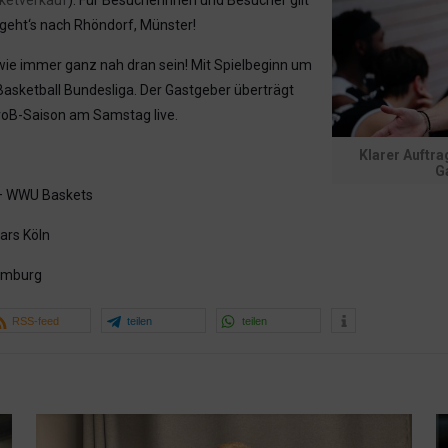
 geht‘s nach Rhöndorf, Münster!
e immer ganz nah dran sein! Mit Spielbeginn um
asketball Bundesliga. Der Gastgeber überträgt
ProB-Saison am Samstag live.
Klarer Auftra
G
– WWU Baskets
ars Köln
amburg
RSS-feed
teilen
teilen