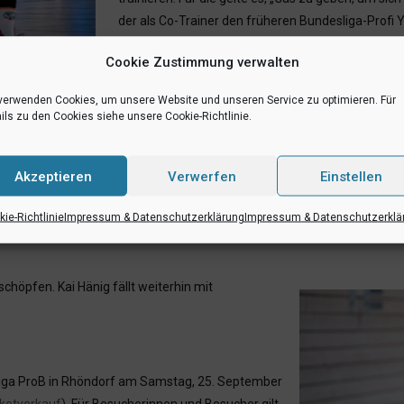
der als Co-Trainer den früheren Bundesliga-Profi Ya
Cleverness gegen energiegeladene Drachen unt
Cookie Zustimmung verwalten
: Christina Pohler
Die WWU Baskets wollten natürlich die Punkte au
verwenden Cookies, um unsere Website und unseren Service zu optimieren. Für
die Dragons mit Unterstützung vieler Zuschauer v
ils zu den Cookies siehe unsere Cookie-Richtlinie.
 mit viel Energie. Da müssen wir schauen, dass wir unsere Fehler mögli
 den er aus seiner Zeit in Jena kennt, freut sich der Coach der Uni-S
Akzeptieren
Verwerfen
Einstellen
 nett.“ Dragon-Kapitän Paul Albrecht betont die Angriffslust seines
stärkt. Es wird keine leichtes Spiel für uns. Das ist sicher. Aber viellei
ie-Richtlinie
Impressum & Datenschutzerklärung
Impressum & Datenschutzerklä
nn sehen wo man steht. Wir sind angriffslustig Wir hängen uns voll rein
höpfen. Kai Hänig fällt weiterhin mit
sliga ProB in Rhöndorf am Samstag, 25. September
ketverkauf
). Für Besucherinnen und Besucher gilt