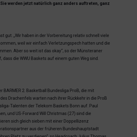
Sie werden jetzt natürlich ganz anders auftreten, ganz
 gut. „Wir haben in der Vorbereitung relativ schnell viele
gekommen, weil wir einfach Verletzungspech hatten und die
mmen. Aber so weit ist das okay“, so der Münsteraner
, dass die WWU Baskets auf einem guten Weg sind.
r BARMER 2. Basketball Bundesliga ProB, die mit
ß des Drachenfels warten nach ihrer Rückkehr in die ProB
sliga-Talenten der Telekom Baskets Bonn auf. Paul
hen, und US-Forward Will Christmas (27) sind die
ren sich gleich sieben mit einer Doppellizenz
erationspartner aus der früheren Bundeshauptstadt
ch ihren Platz zu verdienen“, so Headcoach Julius Thomas,